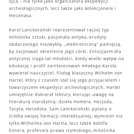
ojca – nie tylko jako organizatora ekspedycji
archeologicznych, lecz także jako kolekcjonera i
mecenasa.
Karol Lanckoroński reprezentował raczej typ
miłośnika sztuki, pasjonata antyku, erudyty
obdarzonego niezwykłą, „elektroniczną” pamięcią,
by zacytować określenie jego córki. Entuzjazm dla
antycznej sięga lat młodości, kiedy wielki wpływ na
edukację i profil zainteresowań młodego Karola
wywierał nauczyciel, filolog klasyczny Wilhelm von
Hartel, który z czasem stał się jego przyjacielem i
towarzyszem ekspedycji archeologicznych. Hartel
umiejętnie dobierał lektury, kierując uwagę na
literaturę starożytną: dzieła Homera, Hezjoda,
Tacyta, Herodota. Sam Lanckoroński, pytany o
źródła swojej formacji intelektualnej, wymienił nie
tylko Wilhelma von Hartla, lecz także Adolfa
Exnera, profesora prawa rzymskiego, miłośnika