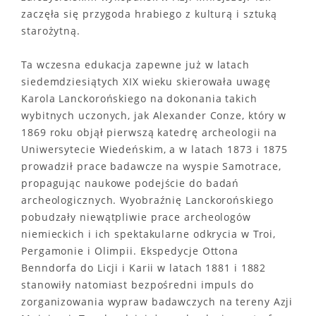
zaczęła się przygoda hrabiego z kulturą i sztuką
starożytną.
Ta wczesna edukacja zapewne już w latach
siedemdziesiątych XIX wieku skierowała uwagę
Karola Lanckorońskiego na dokonania takich
wybitnych uczonych, jak Alexander Conze, który w
1869 roku objął pierwszą katedrę archeologii na
Uniwersytecie Wiedeńskim, a w latach 1873 i 1875
prowadził prace badawcze na wyspie Samotrace,
propagując naukowe podejście do badań
archeologicznych. Wyobraźnię Lanckorońskiego
pobudzały niewątpliwie prace archeologów
niemieckich i ich spektakularne odkrycia w Troi,
Pergamonie i Olimpii. Ekspedycje Ottona
Benndorfa do Licji i Karii w latach 1881 i 1882
stanowiły natomiast bezpośredni impuls do
zorganizowania wypraw badawczych na tereny Azji