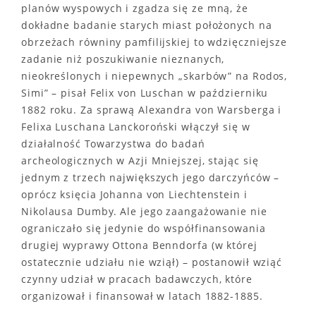
planów wyspowych i zgadza się ze mną, że
dokładne badanie starych miast położonych na
obrzeżach równiny pamfilijskiej to wdzięczniejsze
zadanie niż poszukiwanie nieznanych,
nieokreślonych i niepewnych „skarbów” na Rodos,
Simi” – pisał Felix von Luschan w październiku
1882 roku. Za sprawą Alexandra von Warsberga i
Felixa Luschana Lanckoroński włączył się w
działalność Towarzystwa do badań
archeologicznych w Azji Mniejszej, stając się
jednym z trzech największych jego darczyńców –
oprócz księcia Johanna von Liechtenstein i
Nikolausa Dumby. Ale jego zaangażowanie nie
ograniczało się jedynie do współfinansowania
drugiej wyprawy Ottona Benndorfa (w której
ostatecznie udziału nie wziął) – postanowił wziąć
czynny udział w pracach badawczych, które
organizował i finansował w latach 1882-1885.