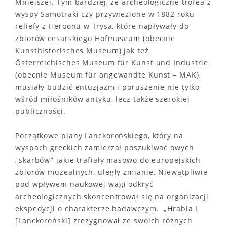
Mniejszej. Tym bardziej, że archeologiczne trofea z
wyspy Samotraki czy przywiezione w 1882 roku
reliefy z Heroonu w Trysa, które napływały do
zbiorów cesarskiego Hofmuseum (obecnie
Kunsthistorisches Museum) jak też
Österreichisches Museum für Kunst und Industrie
(obecnie Museum für angewandte Kunst – MAK),
musiały budzić entuzjazm i poruszenie nie tylko
wśród miłośników antyku, lecz także szerokiej
publiczności.
Początkowe plany Lanckorońskiego, który na
wyspach greckich zamierzał poszukiwać owych
„skarbów” jakie trafiały masowo do europejskich
zbiorów muzealnych, uległy zmianie. Niewątpliwie
pod wpływem naukowej wagi odkryć
archeologicznych skoncentrował się na organizacji
ekspedycji o charakterze badawczym. „Hrabia L
[Lanckoroński] zrezygnował ze swoich różnych