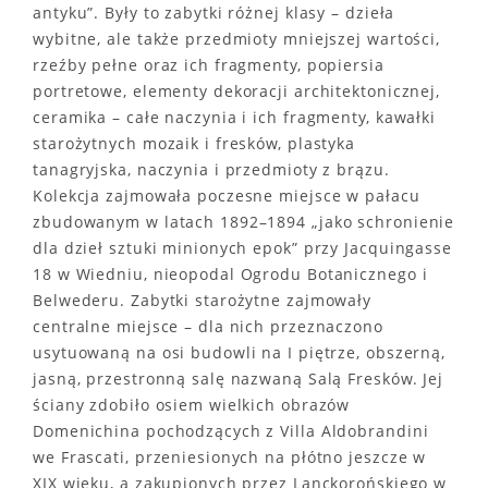
antyku”. Były to zabytki różnej klasy – dzieła
wybitne, ale także przedmioty mniejszej wartości,
rzeźby pełne oraz ich fragmenty, popiersia
portretowe, elementy dekoracji architektonicznej,
ceramika – całe naczynia i ich fragmenty, kawałki
starożytnych mozaik i fresków, plastyka
tanagryjska, naczynia i przedmioty z brązu.
Kolekcja zajmowała poczesne miejsce w pałacu
zbudowanym w latach 1892–1894 „jako schronienie
dla dzieł sztuki minionych epok” przy Jacquingasse
18 w Wiedniu, nieopodal Ogrodu Botanicznego i
Belwederu. Zabytki starożytne zajmowały
centralne miejsce – dla nich przeznaczono
usytuowaną na osi budowli na I piętrze, obszerną,
jasną, przestronną salę nazwaną Salą Fresków. Jej
ściany zdobiło osiem wielkich obrazów
Domenichina pochodzących z Villa Aldobrandini
we Frascati, przeniesionych na płótno jeszcze w
XIX wieku, a zakupionych przez Lanckorońskiego w