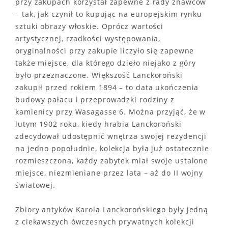
przy zakupach korzystał zapewne z rady znawców
– tak, jak czynił to kupując na europejskim rynku
sztuki obrazy włoskie. Oprócz wartości
artystycznej, rzadkości występowania,
oryginalności przy zakupie liczyło się zapewne
także miejsce, dla którego dzieło niejako z góry
było przeznaczone. Większość Lanckoroński
zakupił przed rokiem 1894 – to data ukończenia
budowy pałacu i przeprowadzki rodziny z
kamienicy przy Wasagasse 6. Można przyjąć, że w
lutym 1902 roku, kiedy hrabia Lanckoroński
zdecydował udostępnić wnętrza swojej rezydencji
na jedno popołudnie, kolekcja była już ostatecznie
rozmieszczona, każdy zabytek miał swoje ustalone
miejsce, niezmieniane przez lata – aż do II wojny
światowej.
Zbiory antyków Karola Lanckorońskiego były jedną
z ciekawszych ówczesnych prywatnych kolekcji