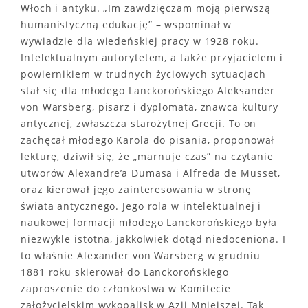
Włoch i antyku. „Im zawdzięczam moją pierwszą
humanistyczną edukację” – wspominał w
wywiadzie dla wiedeńskiej pracy w 1928 roku.
Intelektualnym autorytetem, a także przyjacielem i
powiernikiem w trudnych życiowych sytuacjach
stał się dla młodego Lanckorońskiego Aleksander
von Warsberg, pisarz i dyplomata, znawca kultury
antycznej, zwłaszcza starożytnej Grecji. To on
zachęcał młodego Karola do pisania, proponował
lekturę, dziwił się, że „marnuje czas” na czytanie
utworów Alexandre’a Dumasa i Alfreda de Musset,
oraz kierował jego zainteresowania w stronę
świata antycznego. Jego rola w intelektualnej i
naukowej formacji młodego Lanckorońskiego była
niezwykle istotna, jakkolwiek dotąd niedoceniona. I
to właśnie Alexander von Warsberg w grudniu
1881 roku skierował do Lanckorońskiego
zaproszenie do członkostwa w Komitecie
założycielskim wykopalisk w Azji Mniejszej. Tak