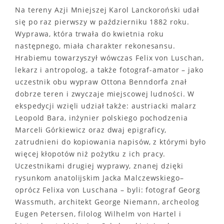
Na tereny Azji Mniejszej Karol Lanckoroński udał
się po raz pierwszy w październiku 1882 roku.
Wyprawa, która trwała do kwietnia roku
następnego, miała charakter rekonesansu.
Hrabiemu towarzyszył wówczas Felix von Luschan,
lekarz i antropolog, a także fotograf-amator – jako
uczestnik obu wypraw Ottona Benndorfa znał
dobrze teren i zwyczaje miejscowej ludności. W
ekspedycji wzięli udział także: austriacki malarz
Leopold Bara, inżynier polskiego pochodzenia
Marceli Górkiewicz oraz dwaj epigraficy,
zatrudnieni do kopiowania napisów, z którymi było
więcej kłopotów niż pożytku z ich pracy.
Uczestnikami drugiej wyprawy, znanej dzięki
rysunkom anatolijskim Jacka Malczewskiego–
oprócz Felixa von Luschana – byli: fotograf Georg
Wassmuth, architekt George Niemann, archeolog
Eugen Petersen, filolog Wilhelm von Hartel i