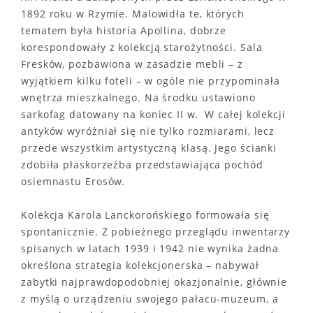
1892 roku w Rzymie. Malowidła te, których
tematem była historia Apollina, dobrze
korespondowały z kolekcją starożytności. Sala
Fresków, pozbawiona w zasadzie mebli – z
wyjątkiem kilku foteli – w ogóle nie przypominała
wnętrza mieszkalnego. Na środku ustawiono
sarkofag datowany na koniec II w. W całej kolekcji
antyków wyróżniał się nie tylko rozmiarami, lecz
przede wszystkim artystyczną klasą. Jego ścianki
zdobiła płaskorzeźba przedstawiająca pochód
osiemnastu Erosów.
Kolekcja Karola Lanckorońskiego formowała się
spontanicznie. Z pobieżnego przeglądu inwentarzy
spisanych w latach 1939 i 1942 nie wynika żadna
określona strategia kolekcjonerska – nabywał
zabytki najprawdopodobniej okazjonalnie, głównie
z myślą o urządzeniu swojego pałacu-muzeum, a