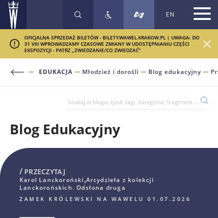
EN
SZUKAJ
OFICJALNA SPRZEDAŻ BILETÓW - BILETY.WAWEL.KRAKOW.PL | UWAGA: DO
31 VIII WPROWADZAMY CZASOWE ZMIANY W UDOSTĘPNIANIU CZĘŚCI
EKSPOZYCJI - PATRZ „ZWIEDZANIE/CO ZWIEDZAĆ”
EDUKACJA
Młodzież i dorośli
Blog edukacyjny
Pr
Blog Edukacyjny
/
PRZECZYTAJ
,
Karol Lanckoroński
Arcydzieła z kolekcji
Lanckorońskich. Odsłona druga
ZAMEK KRÓLEWSKI NA WAWELU 01.07.2026