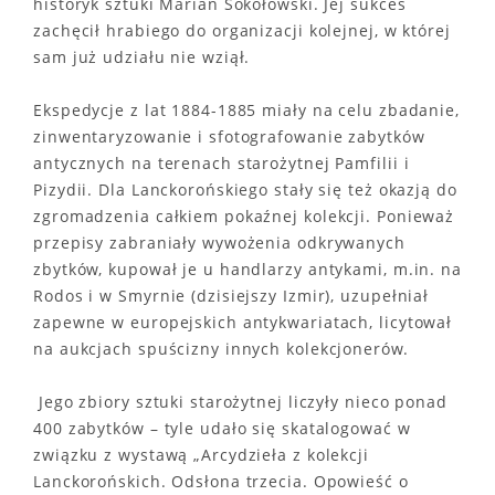
historyk sztuki Marian Sokołowski. Jej sukces
zachęcił hrabiego do organizacji kolejnej, w której
sam już udziału nie wziął.
Ekspedycje z lat 1884-1885 miały na celu zbadanie,
zinwentaryzowanie i sfotografowanie zabytków
antycznych na terenach starożytnej Pamfilii i
Pizydii. Dla Lanckorońskiego stały się też okazją do
zgromadzenia całkiem pokaźnej kolekcji. Ponieważ
przepisy zabraniały wywożenia odkrywanych
zbytków, kupował je u handlarzy antykami, m.in. na
Rodos i w Smyrnie (dzisiejszy Izmir), uzupełniał
zapewne w europejskich antykwariatach, licytował
na aukcjach spuścizny innych kolekcjonerów.
Jego zbiory sztuki starożytnej liczyły nieco ponad
400 zabytków – tyle udało się skatalogować w
związku z wystawą „Arcydzieła z kolekcji
Lanckorońskich. Odsłona trzecia. Opowieść o