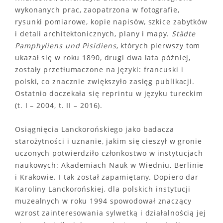
wykonanych prac, zaopatrzona w fotografie,
rysunki pomiarowe, kopie napisów, szkice zabytków
i detali architektonicznych, plany i mapy.
Städte
Pamphyliens und Pisidiens
, których pierwszy tom
ukazał się w roku 1890, drugi dwa lata później,
zostały przetłumaczone na języki: francuski i
polski, co znacznie zwiększyło zasięg publikacji.
Ostatnio doczekała się reprintu w języku tureckim
(t. I – 2004, t. II – 2016).
Osiągnięcia Lanckorońskiego jako badacza
starożytności i uznanie, jakim się cieszył w gronie
uczonych potwierdziło członkostwo w instytucjach
naukowych: Akademiach Nauk w Wiedniu, Berlinie
i Krakowie. I tak został zapamiętany. Dopiero dar
Karoliny Lanckorońskiej, dla polskich instytucji
muzealnych w roku 1994 spowodował znaczący
wzrost zainteresowania sylwetką i działalnością jej