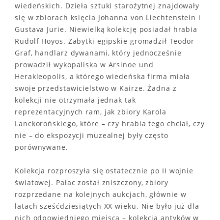
wiedeńskich. Dzieła sztuki starożytnej znajdowały
się w zbiorach księcia Johanna von Liechtenstein i
Gustava Jurie. Niewielką kolekcję posiadał hrabia
Rudolf Hoyos. Zabytki egipskie gromadził Teodor
Graf, handlarz dywanami, który jednocześnie
prowadził wykopaliska w Arsinoe und
Herakleopolis, a którego wiedeńska firma miała
swoje przedstawicielstwo w Kairze. Żadna z
kolekcji nie otrzymała jednak tak
reprezentacyjnych ram, jak zbiory Karola
Lanckorońskiego, które – czy hrabia tego chciał, czy
nie – do ekspozycji muzealnej były często
porównywane.
Kolekcja rozproszyła się ostatecznie po II wojnie
światowej. Pałac został zniszczony, zbiory
rozprzedane na kolejnych aukcjach, głównie w
latach sześćdziesiątych XX wieku. Nie było już dla
nich odpowiedniego miejsca – kolekcja antyków w