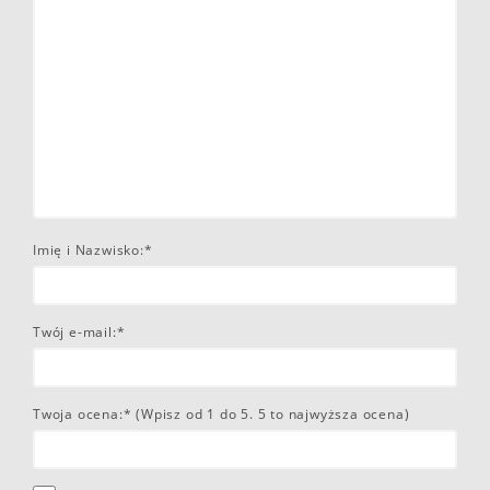
Imię i Nazwisko:*
Twój e-mail:*
Twoja ocena:* (Wpisz od 1 do 5. 5 to najwyższa ocena)