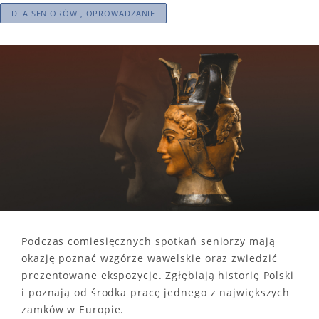
DLA SENIORÓW , OPROWADZANIE
Podczas comiesięcznych spotkań seniorzy mają
okazję poznać wzgórze wawelskie oraz zwiedzić
prezentowane ekspozycje. Zgłębiają historię Polski
i poznają od środka pracę jednego z największych
zamków w Europie.