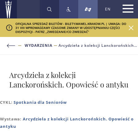
EN
SZUKAJ
OFICJALNA SPRZEDAŻ BILETÓW - BILETY.WAWEL.KRAKOW.PL | UWAGA: DO
31 VIII WPROWADZAMY CZASOWE ZMIANY W UDOSTĘPNIANIU CZĘŚCI
EKSPOZYCJI - PATRZ „ZWIEDZANIE/CO ZWIEDZAĆ”
WYDARZENIA
Arcydzieła z kolekcji Lanckorońskich. Opowieść o antyku
Arcydzieła z kolekcji
Lanckorońskich. Opowieść o antyku
CYKL:
Spotkania dla Seniorów
Wystawa:
Arcydzieła z kolekcji Lanckorońskich. Opowieść o
antyku