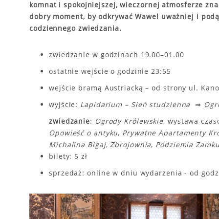
komnat i spokojniejszej, wieczornej atmosferze zna
dobry moment, by odkrywać Wawel uważniej i podąż
codziennego zwiedzania.
zwiedzanie w godzinach 19.00–01.00
ostatnie wejście o godzinie 23:55
wejście bramą Austriacką – od strony ul. Kano
wyjście:
Lapidarium – Sień studzienna
⇒
Ogr
zwiedzanie
:
Ogrody Królewskie
, wystawa cza
Opowieść o antyku
,
Prywatne Apartamenty Kr
Michalina Bigaj
,
Zbrojownia
,
Podziemia Zamku
bilety: 5 zł
sprzedaż: online w dniu wydarzenia - od godz.