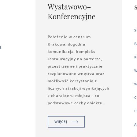
Wystawowo–
Konferencyjne
S
Położenie w centrum
P
Krakowa, dogodna
I
komunikacja, kompleks
K
restauracyjny na parterze,
przestrzenne i praktycznie
W
rozplanowane wnętrza oraz
możliwość korzystania z
W
licznych atrakcji wynikających
z charakteru miejsca – to
C
podstawowe cechy obiektu.
F
WIĘCEJ
A