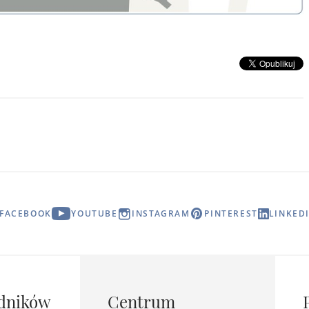
FACEBOOK
YOUTUBE
INSTAGRAM
PINTEREST
LINKED
dników
Centrum