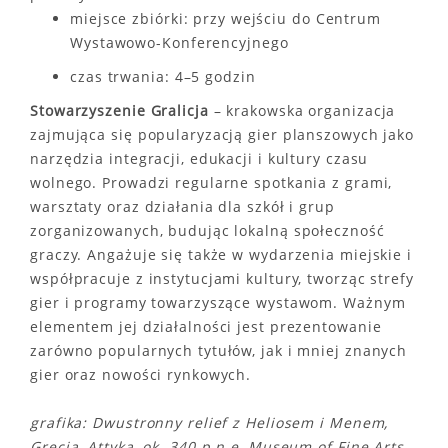
miejsce zbiórki: przy wejściu do Centrum
Wystawowo-Konferencyjnego
czas trwania: 4–5 godzin
Stowarzyszenie Gralicja
– krakowska organizacja
zajmująca się popularyzacją gier planszowych jako
narzędzia integracji, edukacji i kultury czasu
wolnego. Prowadzi regularne spotkania z grami,
warsztaty oraz działania dla szkół i grup
zorganizowanych, budując lokalną społeczność
graczy. Angażuje się także w wydarzenia miejskie i
współpracuje z instytucjami kultury, tworząc strefy
gier i programy towarzyszące wystawom. Ważnym
elementem jej działalności jest prezentowanie
zarówno popularnych tytułów, jak i mniej znanych
gier oraz nowości rynkowych.
grafika: Dwustronny relief z Heliosem i Menem,
Grecja, Attyka, ok. 340 p.n.e, Museum of Fine Arts,