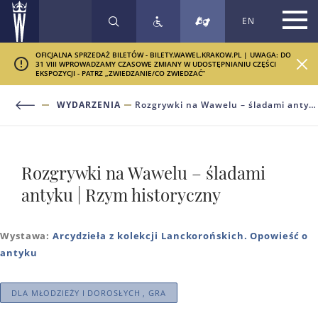
EN
SZUKAJ
OFICJALNA SPRZEDAŻ BILETÓW - BILETY.WAWEL.KRAKOW.PL | UWAGA: DO
31 VIII WPROWADZAMY CZASOWE ZMIANY W UDOSTĘPNIANIU CZĘŚCI
EKSPOZYCJI - PATRZ „ZWIEDZANIE/CO ZWIEDZAĆ”
WYDARZENIA
Rozgrywki na Wawelu – śladami antyku | Rzym historyczny
Rozgrywki na Wawelu – śladami
antyku | Rzym historyczny
Wystawa:
Arcydzieła z kolekcji Lanckorońskich. Opowieść o
antyku
DLA MŁODZIEŻY I DOROSŁYCH , GRA