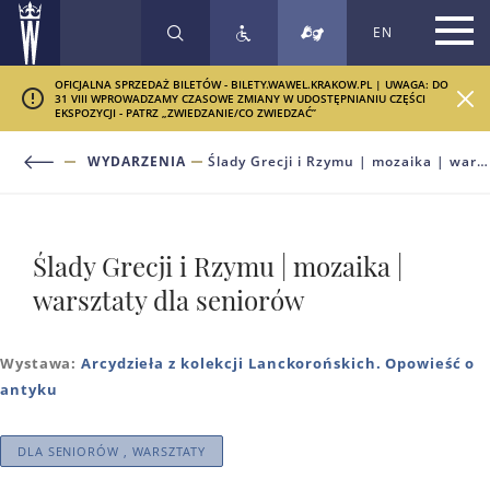
EN
SZUKAJ
OFICJALNA SPRZEDAŻ BILETÓW - BILETY.WAWEL.KRAKOW.PL | UWAGA: DO
31 VIII WPROWADZAMY CZASOWE ZMIANY W UDOSTĘPNIANIU CZĘŚCI
EKSPOZYCJI - PATRZ „ZWIEDZANIE/CO ZWIEDZAĆ”
WYDARZENIA
Ślady Grecji i Rzymu | mozaika | warsztaty dla seniorów
Ślady Grecji i Rzymu | mozaika |
warsztaty dla seniorów
Wystawa:
Arcydzieła z kolekcji Lanckorońskich. Opowieść o
antyku
DLA SENIORÓW , WARSZTATY