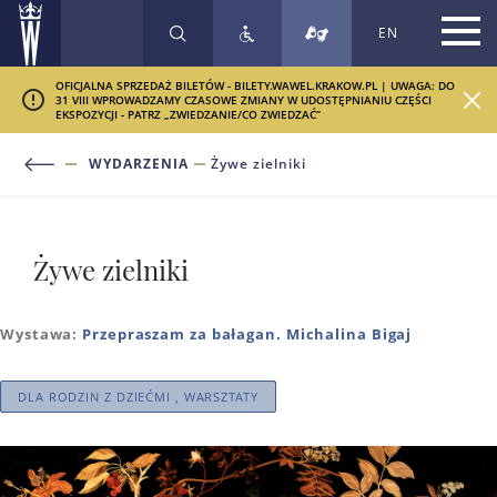
EN
SZUKAJ
OFICJALNA SPRZEDAŻ BILETÓW - BILETY.WAWEL.KRAKOW.PL | UWAGA: DO
31 VIII WPROWADZAMY CZASOWE ZMIANY W UDOSTĘPNIANIU CZĘŚCI
EKSPOZYCJI - PATRZ „ZWIEDZANIE/CO ZWIEDZAĆ”
WYDARZENIA
Żywe zielniki
Żywe zielniki
Wystawa:
Przepraszam za bałagan. Michalina Bigaj
DLA RODZIN Z DZIEĆMI , WARSZTATY