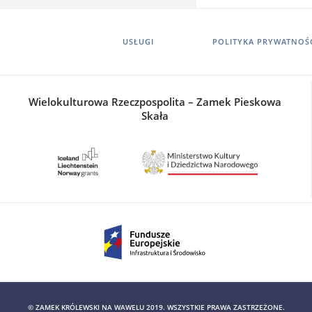
USŁUGI
POLITYKA PRYWATNOŚ
Wielokulturowa Rzeczpospolita – Zamek Pieskowa
Skała
© ZAMEK KRÓLEWSKI NA WAWELU 2019. WSZYSTKIE PRAWA ZASTRZEŻONE.