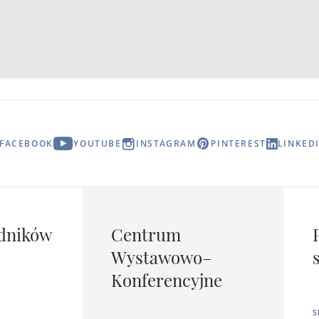
FACEBOOK
YOUTUBE
INSTAGRAM
PINTEREST
LINKED
dników
Centrum
Wystawowo–
Konferencyjne
S