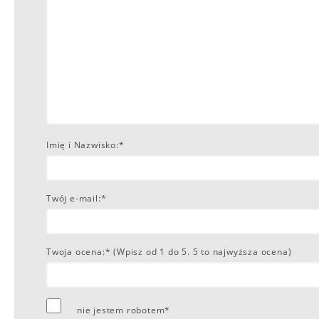
Imię i Nazwisko:*
Twój e-mail:*
Twoja ocena:* (Wpisz od 1 do 5. 5 to najwyższa ocena)
nie jestem robotem*