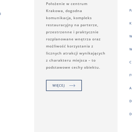
Położenie w centrum
P
Krakowa, dogodna
I
komunikacja, kompleks
K
restauracyjny na parterze,
przestrzenne i praktycznie
W
rozplanowane wnętrza oraz
możliwość korzystania z
W
licznych atrakcji wynikających
z charakteru miejsca – to
C
podstawowe cechy obiektu.
F
WIĘCEJ
A
D
D