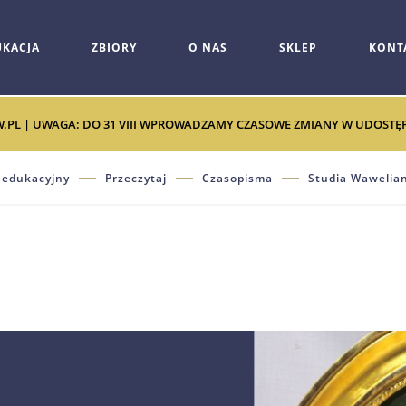
UKACJA
ZBIORY
O NAS
SKLEP
KONT
W.PL | UWAGA: DO 31 VIII WPROWADZAMY CZASOWE ZMIANY W UDOSTĘPNI
 edukacyjny
Przeczytaj
Czasopisma
Studia Wawelian