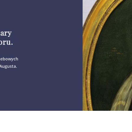
bary
oru.
rzebowych
Augusta.