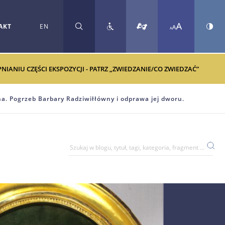
AKT
EN
SZUKAJ
ANIU CZĘŚCI EKSPOZYCJI - PATRZ „ZWIEDZANIE/CO ZWIEDZAĆ”
a. Pogrzeb Barbary Radziwiłłówny i odprawa jej dworu.