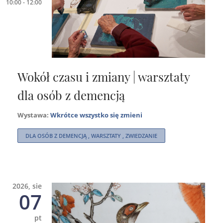
10:00 - 12:00
Wokół czasu i zmiany | warsztaty
dla osób z demencją
Wystawa:
Wkrótce wszystko się zmieni
DLA OSÓB Z DEMENCJĄ , WARSZTATY , ZWIEDZANIE
2026, sie
07
pt