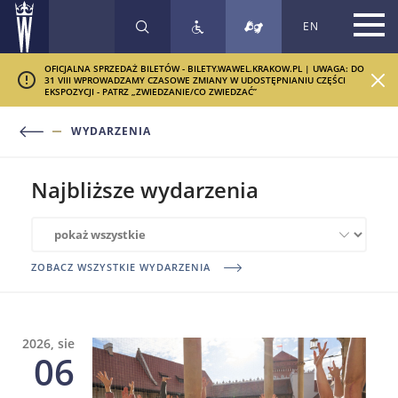
EN
SZUKAJ
OFICJALNA SPRZEDAŻ BILETÓW - BILETY.WAWEL.KRAKOW.PL | UWAGA: DO
31 VIII WPROWADZAMY CZASOWE ZMIANY W UDOSTĘPNIANIU CZĘŚCI
EKSPOZYCJI - PATRZ „ZWIEDZANIE/CO ZWIEDZAĆ”
WYDARZENIA
Najbliższe wydarzenia
Powiązane
wystawy
ZOBACZ WSZYSTKIE WYDARZENIA
2026, sie
06