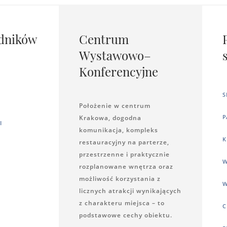
dników
Centrum
Wystawowo–
Konferencyjne
S
Położenie w centrum
P
Krakowa, dogodna
I
komunikacja, kompleks
K
restauracyjny na parterze,
przestrzenne i praktycznie
W
rozplanowane wnętrza oraz
możliwość korzystania z
W
licznych atrakcji wynikających
z charakteru miejsca – to
C
podstawowe cechy obiektu.