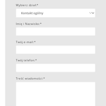
Wybierz dział:*
Imię i Nazwisko:*
Twój e-mail:*
Twój telefon:*
Treść wiadomości:*