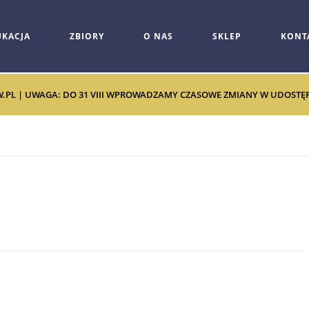
UKACJA
ZBIORY
O NAS
SKLEP
KONT
W.PL | UWAGA: DO 31 VIII WPROWADZAMY CZASOWE ZMIANY W UDOSTĘPNI