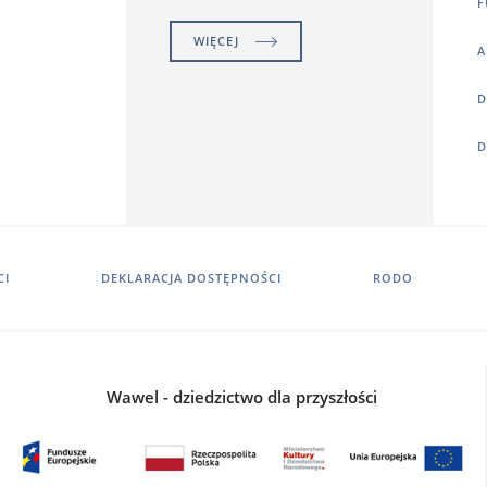
F
WIĘCEJ
A
D
D
CI
DEKLARACJA DOSTĘPNOŚCI
RODO
Wawel - dziedzictwo dla przyszłości