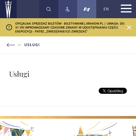
EN
SZUKAJ
OFICJALNA SPRZEDAŻ BILETÓW - BILETY.WAWEL.KRAKOW.PL | UWAGA: DO
31 VIII WPROWADZAMY CZASOWE ZMIANY W UDOSTĘPNIANIU CZĘŚCI
EKSPOZYCJI - PATRZ „ZWIEDZANIE/CO ZWIEDZAĆ”
USŁUGI
Usługi