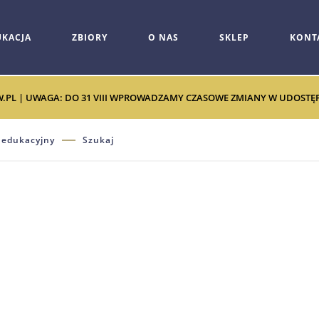
UKACJA
ZBIORY
O NAS
SKLEP
KONT
W.PL | UWAGA: DO 31 VIII WPROWADZAMY CZASOWE ZMIANY W UDOSTĘPNI
 edukacyjny
Szukaj