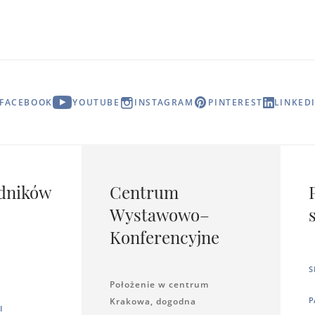
FACEBOOK
YOUTUBE
INSTAGRAM
PINTEREST
LINKED
dników
Centrum
Wystawowo–
Konferencyjne
S
Położenie w centrum
P
Krakowa, dogodna
I