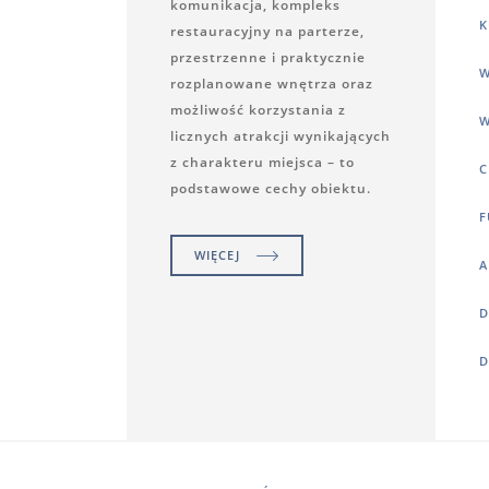
komunikacja, kompleks
K
restauracyjny na parterze,
przestrzenne i praktycznie
W
rozplanowane wnętrza oraz
możliwość korzystania z
W
licznych atrakcji wynikających
z charakteru miejsca – to
C
podstawowe cechy obiektu.
F
WIĘCEJ
A
D
D