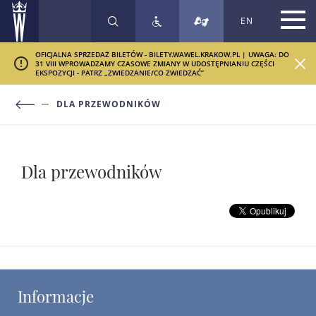
EN
SZUKAJ
OFICJALNA SPRZEDAŻ BILETÓW - BILETY.WAWEL.KRAKOW.PL | UWAGA: DO
31 VIII WPROWADZAMY CZASOWE ZMIANY W UDOSTĘPNIANIU CZĘŚCI
EKSPOZYCJI - PATRZ „ZWIEDZANIE/CO ZWIEDZAĆ”
DLA PRZEWODNIKÓW
Dla przewodników
Informacje