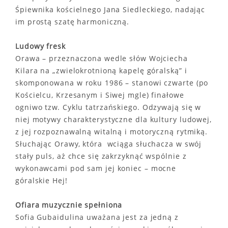
Śpiewnika kościelnego Jana Siedleckiego, nadając
im prostą szatę harmoniczną.
Ludowy fresk
Orawa – przeznaczona wedle słów Wojciecha
Kilara na „zwielokrotnioną kapelę góralską” i
skomponowana w roku 1986 – stanowi czwarte (po
Kościelcu, Krzesanym i Siwej mgle) finałowe
ogniwo tzw. Cyklu tatrzańskiego. Odzywają się w
niej motywy charakterystyczne dla kultury ludowej,
z jej rozpoznawalną witalną i motoryczną rytmiką.
Słuchając Orawy, która wciąga słuchacza w swój
stały puls, aż chce się zakrzyknąć wspólnie z
wykonawcami pod sam jej koniec – mocne
góralskie Hej!
Ofiara muzycznie spełniona
Sofia Gubaidulina uważana jest za jedną z