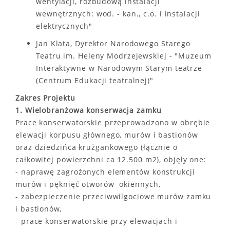
wentylacji, rozbudową instalacji
wewnętrznych: wod. - kan., c.o. i instalacji
elektrycznych"
Jan Klata, Dyrektor Narodowego Starego
Teatru im. Heleny Modrzejewskiej - "Muzeum
Interaktywne w Narodowym Starym teatrze
(Centrum Edukacji teatralnej)"
Zakres Projektu
1. Wielobranżowa konserwacja zamku
Prace konserwatorskie przeprowadzono w obrębie
elewacji korpusu głównego, murów i bastionów
oraz dziedzińca krużgankowego (łącznie o
całkowitej powierzchni ca 12.500 m2), objęły one:
- naprawę zagrożonych elementów konstrukcji
murów i pęknięć otworów okiennych,
- zabezpieczenie przeciwwilgociowe murów zamku
i bastionów,
- prace konserwatorskie przy elewacjach i