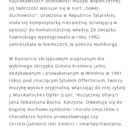
najciekawszych osobowości muzyki współczesnej,
jej twórczość wpisuje się w nurt „nowej
duchowości”. Urodzona w Republice Tatarskiej,
stała się kompozytorką niezależną, działającą w
opozycji do komunistycznej władzy. Ze Związku
Sowieckiego wyemigrowała w roku 1992;
zamieszkała w Niemczech, w pobliżu Hamburga.
W Koncercie skrzypcowym (napisanym dla
wybitnego skrzypka Gidona Kremera, jemu
dedykowanym i prawykonanym w Wiedniu w 1981
roku), pod znaczącym tytułem Offertorium, tworzy
muzykę wysoce oryginalną, włączając do niej cytaty
z Musikalisches Opfer (czyli: 'muzycznej ofiary')
Jana Sebastiana Bacha. Korzysta. Odwołuje się do
bogatej duchowo symboliki: chorału smyczków o
charakterze hymnu prawosławnego czy
chrześcijańskich idei śmierci i zmartwychwstania.