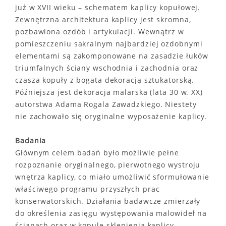
już w XVII wieku – schematem kaplicy kopułowej.
Zewnętrzna architektura kaplicy jest skromna,
pozbawiona ozdób i artykulacji. Wewnątrz w
pomieszczeniu sakralnym najbardziej ozdobnymi
elementami są zakomponowane na zasadzie łuków
triumfalnych ściany wschodnia i zachodnia oraz
czasza kopuły z bogata dekoracją sztukatorską.
Późniejsza jest dekoracja malarska (lata 30 w. XX)
autorstwa Adama Rogala Zawadzkiego. Niestety
nie zachowało się oryginalne wyposażenie kaplicy.
Badania
Głównym celem badań było możliwie pełne
rozpoznanie oryginalnego, pierwotnego wystroju
wnętrza kaplicy, co miało umożliwić sformułowanie
właściwego programu przyszłych prac
konserwatorskich. Działania badawcze zmierzały
do określenia zasięgu występowania malowideł na
ścianach oraz w kopule sklepienia kaplicy.