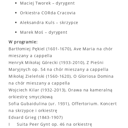
Maciej Tworek – dyrygent
Orkiestra CORda Cracovia
Aleksandra Kuls – skrzypce
Marek Moś – dyrygent
W programie:
Bartłomiej Pękiel (1601-1670), Ave Maria na chór
mieszany a cappella
Henryk Mikołaj Górecki (1933-2010), Z Pieśni
Maryjnych op. 54 na chór mieszany a cappella
Mikołaj Zieleński (1560-1620), O Gloriosa Domina
na chór mieszany a cappella
Wojciech Kilar (1932-2013), Orawa na kameralną
orkiestrę smyczkową
Sofia Gubaidulina (ur. 1931), Offertorium. Koncert
na skrzypce i orkiestrę
Edvard Grieg (1843-1907)
I Suita Peer Gynt op. 46 na orkiestrę