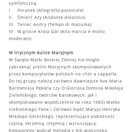
symfoniczną
I Poranek (Allegretto pastorale)
II Śmierć Azy (Andante doloroso)
III Taniec Anitry (Tempo di mazurka)
IV W grocie Króla Gór (Alla marcia e molto
moderato)
W lirycznym kulcie Maryjnym
W Święto Matki Boskiej Zielnej nie mogło
zabraknąć pieśni Maryjnych skomponowanych
przez kompozytorów polskich na chór a cappella.
Do tej grupy należą zarówno dawniejsze Ave Maria
Bartłomieja Pękiela czy O Gloriosa Domina Mikołaja
Zieleńskiego, twórców barokowych, jak i
skomponowane współcześnie (w roku 1985) Matko
niebieskiego Pana i Zdrowaś bądź Maryjo Henryka
Mikołaja Góreckiego, reprezentujące pobożność
czystą, skromną, intymną i wzruszającą.
Kompozytor wybrał melodie z XIX-wiecznego