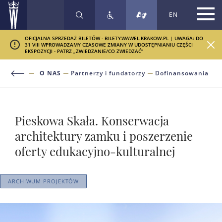
EN
SZUKAJ
OFICJALNA SPRZEDAŻ BILETÓW - BILETY.WAWEL.KRAKOW.PL | UWAGA: DO
31 VIII WPROWADZAMY CZASOWE ZMIANY W UDOSTĘPNIANIU CZĘŚCI
EKSPOZYCJI - PATRZ „ZWIEDZANIE/CO ZWIEDZAĆ”
O NAS
Partnerzy i fundatorzy
Dofinansowania
Pieskowa Skała. Konserwacja
architektury zamku i poszerzenie
oferty edukacyjno-kulturalnej
ARCHIWUM PROJEKTÓW