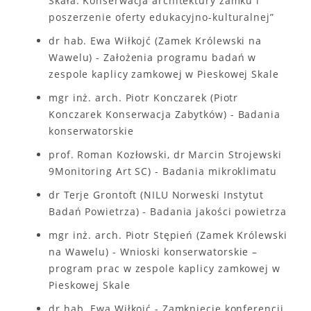
Skała. Konserwacja architektury zamku i
poszerzenie oferty edukacyjno-kulturalnej”
dr hab. Ewa Wiłkojć (Zamek Królewski na
Wawelu) - Założenia programu badań w
zespole kaplicy zamkowej w Pieskowej Skale
mgr inż. arch. Piotr Konczarek (Piotr
Konczarek Konserwacja Zabytków) - Badania
konserwatorskie
prof. Roman Kozłowski, dr Marcin Strojewski
9Monitoring Art SC) - Badania mikroklimatu
dr Terje Grontoft (NILU Norweski Instytut
Badań Powietrza) - Badania jakości powietrza
mgr inż. arch. Piotr Stępień (Zamek Królewski
na Wawelu) - Wnioski konserwatorskie –
program prac w zespole kaplicy zamkowej w
Pieskowej Skale
dr hab. Ewa Wiłkojć - Zamknięcie konferencji