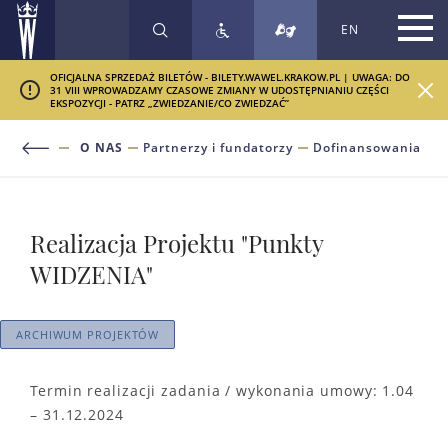
EN
SZUKAJ
OFICJALNA SPRZEDAŻ BILETÓW - BILETY.WAWEL.KRAKOW.PL | UWAGA: DO
31 VIII WPROWADZAMY CZASOWE ZMIANY W UDOSTĘPNIANIU CZĘŚCI
EKSPOZYCJI - PATRZ „ZWIEDZANIE/CO ZWIEDZAĆ”
O NAS
Partnerzy i fundatorzy
Dofinansowania
Realizacja Projektu "Punkty
WIDZENIA"
ARCHIWUM PROJEKTÓW
Termin realizacji zadania / wykonania umowy: 1.04
– 31.12.2024