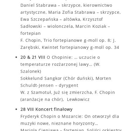
Daniel Stabrawa – skrzypce, kierownictwo
artystyczne, Maria Zofia Stabrawa – skrzypce,
Ewa Szczepańska – altówka, Krzysztof
Sadłowski – wiolonczela, Marcin Koziak –
fortepian
F. Chopin, Trio fortepianowe g-moll op. 8; J.
Zarębski, Kwintet fortepianowy g-moll op. 34
20 & 21 VIII
O Chopinie: … uczucie o
temperaturze rozżarzonej lawy… (W.
Szalonek)
Sokkelund Sangkor (Chór duński), Morten
Schuldt-Jensen – dyrygent
W. z Szamotuł, Już się zmierzcha, F. Chopin
(aranżacje na chór), Lewkowicz
28 VIII Koncert finałowy
Fryderyk Chopin o Mozarcie: On otworzył dla
muzyki nowe, nieznane horyzonty…
Mariola Cieniawa – fortepian, Soliści orkiestry