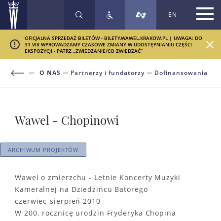
EN
SZUKAJ
OFICJALNA SPRZEDAŻ BILETÓW - BILETY.WAWEL.KRAKOW.PL | UWAGA: DO
31 VIII WPROWADZAMY CZASOWE ZMIANY W UDOSTĘPNIANIU CZĘŚCI
EKSPOZYCJI - PATRZ „ZWIEDZANIE/CO ZWIEDZAĆ”
O NAS
Partnerzy i fundatorzy
Dofinansowania
Wawel - Chopinowi
ARCHIWUM PROJEKTÓW
Wawel o zmierzchu - Letnie Koncerty Muzyki
Kameralnej na Dziedzińcu Batorego
czerwiec-sierpień 2010
W 200. rocznicę urodzin Fryderyka Chopina