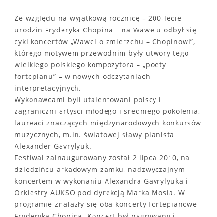
Ze względu na wyjątkową rocznicę – 200-lecie
urodzin Fryderyka Chopina – na Wawelu odbył się
cykl koncertów „Wawel o zmierzchu – Chopinowi”,
którego motywem przewodnim były utwory tego
wielkiego polskiego kompozytora – „poety
fortepianu” – w nowych odczytaniach
interpretacyjnych.
Wykonawcami byli utalentowani polscy i
zagraniczni artyści młodego i średniego pokolenia,
laureaci znaczących międzynarodowych konkursów
muzycznych, m.in. światowej sławy pianista
Alexander Gavrylyuk.
Festiwal zainaugurowany został 2 lipca 2010, na
dziedzińcu arkadowym zamku, nadzwyczajnym
koncertem w wykonaniu Alexandra Gavrylyuka i
Orkiestry AUKSO pod dyrekcją Marka Mosia. W
programie znalazły się oba koncerty fortepianowe
Fryderyka Chopina. Koncert był nagrywany i