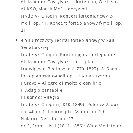
Aleksander Gavrylyuk – fortepian, Orkiestra
AUKSO, Marek Moś – dyrygent
Fryderyk Chopin: Koncert fortepianowy e-
moll op. 11, Koncert fortepianowy f-moll op.
21
4 VII
Uroczysty recital fortepianowy w Sali
Senatorskiej
Fryderyk Chopin: Piorunuję na fortepianie…
Aleksander Gavrylyuk – fortepian
Ludwig van Beethoven (1770-1827): 8. Sonata
fortepianowa c-moll op. 13 – Patetyczna
I Grave – Allegro di molto e con brio
II Adagio cantabile
III Rondo: Allegro
Fryderyk Chopin (1810-1849): Polonez A-dur
op. 40 nr 1, Impromptu As-dur op. 29,
Nokturn Des-dur op. 27
nr 2, Franz Liszt (1811-1886): Walc Mefisto nr
1