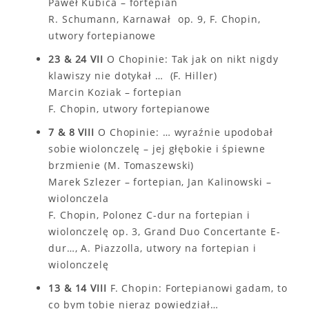
Paweł Kubica – fortepian
R. Schumann, Karnawał op. 9, F. Chopin,
utwory fortepianowe
23 & 24 VII
O Chopinie: Tak jak on nikt nigdy
klawiszy nie dotykał … (F. Hiller)
Marcin Koziak – fortepian
F. Chopin, utwory fortepianowe
7 & 8 VIII
O Chopinie: … wyraźnie upodobał
sobie wiolonczelę – jej głębokie i śpiewne
brzmienie (M. Tomaszewski)
Marek Szlezer – fortepian, Jan Kalinowski –
wiolonczela
F. Chopin, Polonez C-dur na fortepian i
wiolonczelę op. 3, Grand Duo Concertante E-
dur…, A. Piazzolla, utwory na fortepian i
wiolonczelę
13 & 14 VIII
F. Chopin: Fortepianowi gadam, to
co bym tobie nieraz powiedział…