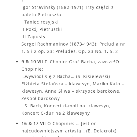
Igor Stravinsky (1882-1971) Trzy części z
baletu Pietruszka
I Taniec rosyjski
II Pokój Pietruszki
III Zapusty
Sergei Rachmaninov (1873-1943): Preludia nr
1, 5 i 2 op. 23; Preludes, Op. 23 No. 1, 5, 2
9 & 10 VII
F. Chopin: Grać Bacha, zawsze!O
Chopinie:
…wywiódł się z Bacha… (S. Kisielewski)
Elżbieta Stefańska – klawesyn, Mariko Kato –
klawesyn, Anna Śliwa – skrzypce barokowe,
Zespół barokowy
J.S. Bach, Koncert d-moll na klawesyn,
Koncert C-dur na 2 klawesyny
16 & 17 VII
O Chopinie: … Jest on
najcudowniejszym artystą… (E. Delacroix)