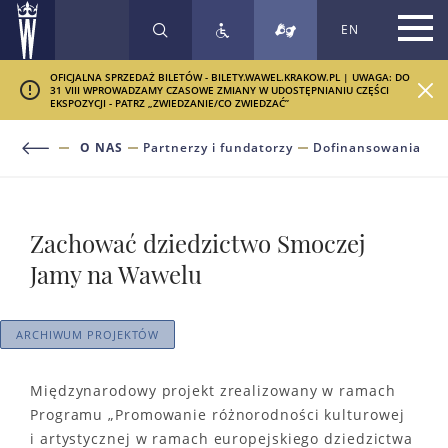
EN
SZUKAJ
OFICJALNA SPRZEDAŻ BILETÓW - BILETY.WAWEL.KRAKOW.PL | UWAGA: DO
31 VIII WPROWADZAMY CZASOWE ZMIANY W UDOSTĘPNIANIU CZĘŚCI
EKSPOZYCJI - PATRZ „ZWIEDZANIE/CO ZWIEDZAĆ”
O NAS
Partnerzy i fundatorzy
Dofinansowania
Zachować dziedzictwo Smoczej
Jamy na Wawelu
ARCHIWUM PROJEKTÓW
Międzynarodowy projekt zrealizowany w ramach
Programu „Promowanie różnorodności kulturowej
i artystycznej w ramach europejskiego dziedzictwa