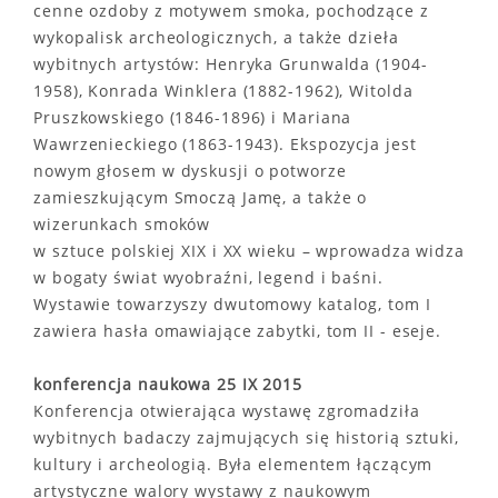
cenne ozdoby z motywem smoka, pochodzące z
wykopalisk archeologicznych, a także dzieła
wybitnych artystów: Henryka Grunwalda (1904-
1958), Konrada Winklera (1882-1962), Witolda
Pruszkowskiego (1846-1896) i Mariana
Wawrzenieckiego (1863-1943). Ekspozycja jest
nowym głosem w dyskusji o potworze
zamieszkującym Smoczą Jamę, a także o
wizerunkach smoków
w sztuce polskiej XIX i XX wieku – wprowadza widza
w bogaty świat wyobraźni, legend i baśni.
Wystawie towarzyszy dwutomowy katalog, tom I
zawiera hasła omawiające zabytki, tom II - eseje.
konferencja naukowa 25 IX 2015
Konferencja otwierająca wystawę zgromadziła
wybitnych badaczy zajmujących się historią sztuki,
kultury i archeologią. Była elementem łączącym
artystyczne walory wystawy z naukowym