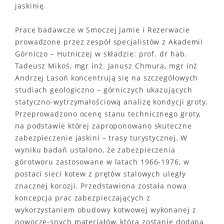
jaskinię.
Prace badawcze w Smoczej Jamie i Rezerwacie
prowadzone przez zespół specjalistów z Akademii
Górniczo – Hutniczej w składzie: prof. dr hab.
Tadeusz Mikoś, mgr inż. Janusz Chmura, mgr inż
Andrzej Lasoń koncentrują się na szczegółowych
studiach geologiczno – górniczych ukazujących
statyczno-wytrzymałościową analizę kondycji groty.
Przeprowadzono ocenę stanu technicznego groty,
na podstawie której zaproponowano skuteczne
zabezpieczenie jaskini – trasy turystycznej. W
wyniku badań ustalono, że zabezpieczenia
górotworu zastosowane w latach 1966-1976, w
postaci sieci kotew z prętów stalowych uległy
znacznej korozji. Przedstawiona została nowa
koncepcja prac zabezpieczających z
wykorzystaniem obudowy kotwowej wykonanej z
nowocze-snych materiałów, która zostanie dodana