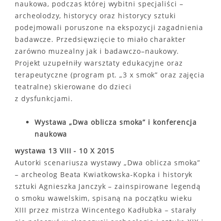
naukowa, podczas której wybitni specjaliści –
archeolodzy, historycy oraz historycy sztuki
podejmowali poruszone na ekspozycji zagadnienia
badawcze. Przedsięwzięcie to miało charakter
zarówno muzealny jak i badawczo–naukowy.
Projekt uzupełniły warsztaty edukacyjne oraz
terapeutyczne (program pt. „3 x smok” oraz zajęcia
teatralne) skierowane do dzieci
z dysfunkcjami.
Wystawa „Dwa oblicza smoka” i konferencja
naukowa
wystawa 13 VIII - 10 X 2015
Autorki scenariusza wystawy „Dwa oblicza smoka”
– archeolog Beata Kwiatkowska-Kopka i historyk
sztuki Agnieszka Janczyk – zainspirowane legendą
o smoku wawelskim, spisaną na początku wieku
XIII przez mistrza Wincentego Kadłubka – starały