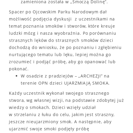
zamieniona została w „Smoczą Dolinę”.
Spacer po Ojcowskim Parku Narodowym dał
możliwość podjęcia dyskusji z uczestnikami na
temat poznania smoków i stworów, które kreuje
ludzki mózg i nasza wyobraźnia. Po porównaniu
strasznych lęków do strasznych smoków dzieci
dochodzą do wniosku, że po poznaniu i zgłębieniu
nurtującego tematu lub lęku, lepiej można go
zrozumieć i podjąć próbę, aby go opanować lub
pokonać.
W osadzie z pradziejów – „ARCHEZJI” na
terenie OPN dzieci UJARZMIAJĄ SMOKA.
Każdy uczestnik wykonał swojego strasznego
stwora, wg własnej wizji, na podstawie zdobytej już
wiedzy o smokach. Dzieci wzięły udział
w strzelaniu z łuku do celu, jakim jest straszny,
jeszcze nieujarzmiony smok. A następnie, aby
ujarzmić swoje smoki podjęły próbę