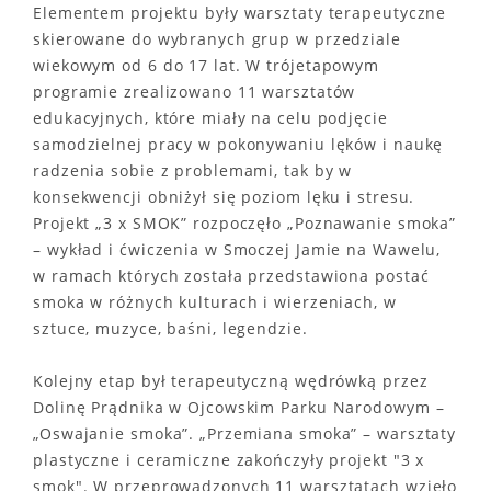
Elementem projektu były warsztaty terapeutyczne
skierowane do wybranych grup w przedziale
wiekowym od 6 do 17 lat. W trójetapowym
programie zrealizowano 11 warsztatów
edukacyjnych, które miały na celu podjęcie
samodzielnej pracy w pokonywaniu lęków i naukę
radzenia sobie z problemami, tak by w
konsekwencji obniżył się poziom lęku i stresu.
Projekt „3 x SMOK” rozpoczęło „Poznawanie smoka”
– wykład i ćwiczenia w Smoczej Jamie na Wawelu,
w ramach których została przedstawiona postać
smoka w różnych kulturach i wierzeniach, w
sztuce, muzyce, baśni, legendzie.
Kolejny etap był terapeutyczną wędrówką przez
Dolinę Prądnika w Ojcowskim Parku Narodowym –
„Oswajanie smoka”. „Przemiana smoka” – warsztaty
plastyczne i ceramiczne zakończyły projekt "3 x
smok". W przeprowadzonych 11 warsztatach wzięło