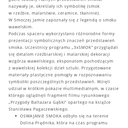
nazywały je, określały ich symbolikę (smok
w rzeźbie, malarstwie, ceramice, tkaninie).
W Smoczej Jamie zapoznały się z legendą o smoku
wawelskim.
Podczas spaceru wykorzystano różnorodne formy
prezentacji symbolicznych znaczeń przedstawień
smoka. Uczestnicy programu „3xSMOK” przyglądali
się detalom rzeźbiarskiej i malarskiej dekoracji
wzgórza wawelskiego, eksponatom pochodzącym
z wawelskiej kolekcji dzieł sztuki. Przygotowane
materiały plastyczne pomogły w rozpoznawaniu
symboliki poszczególnych przedstawień. Wzięli
udział w krótkim pokazie multimedialnym, w czasie
którego oglądnęli fragment filmu rysunkowego
„Przygody Baltazara Gąbki” opartego na książce
Stanisława Pagaczewskiego.
OSWAJANIE SMOKA odbyło się na terenie
Dolina Prądnika, która na czas programu