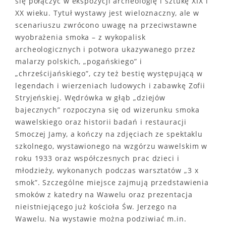
się połączyć w ekspozycji archeologię i sztukę XIX i
XX wieku. Tytuł wystawy jest wieloznaczny, ale w
scenariuszu zwrócono uwagę na przeciwstawne
wyobrażenia smoka – z wykopalisk
archeologicznych i potwora ukazywanego przez
malarzy polskich, „pogańskiego” i
„chrześcijańskiego”, czy też bestię występującą w
legendach i wierzeniach ludowych i zabawkę Zofii
Stryjeńskiej. Wędrówka w głąb „dziejów
bajecznych” rozpoczyna się od wizerunku smoka
wawelskiego oraz historii badań i restauracji
Smoczej Jamy, a kończy na zdjęciach ze spektaklu
szkolnego, wystawionego na wzgórzu wawelskim w
roku 1933 oraz współczesnych prac dzieci i
młodzieży, wykonanych podczas warsztatów „3 x
smok”. Szczególne miejsce zajmują przedstawienia
smoków z katedry na Wawelu oraz prezentacja
nieistniejącego już kościoła Św. Jerzego na
Wawelu. Na wystawie można podziwiać m.in.