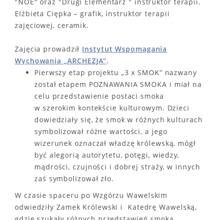
"NOE" oraz "Drugi Elementarz " instruktor terapii.
Elżbieta Ciępka – grafik, instruktor terapii
zajęciowej, ceramik.
Zajęcia prowadził
Instytut Wspomagania
Wychowania „ARCHEZJA”
.
Pierwszy etap projektu „3 x SMOK” nazwany
został etapem POZNAWANIA SMOKA i miał na
celu przedstawienie postaci smoka
w szerokim kontekście kulturowym. Dzieci
dowiedziały się, że smok w różnych kulturach
symbolizował różne wartości, a jego
wizerunek oznaczał władzę królewską, mógł
być alegorią autorytetu, potęgi, wiedzy,
mądrości, czujności i dobrej straży, w innych
zaś symbolizował zło.
W czasie spaceru po Wzgórzu Wawelskim
odwiedziły Zamek Królewski i Katedrę Wawelską,
gdzie szukały różnych przedstawień smoka,