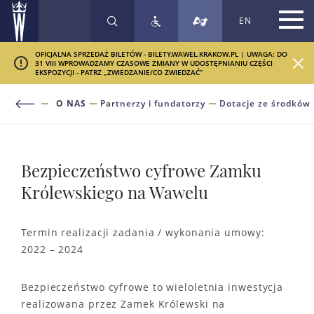
EN
SZUKAJ
OFICJALNA SPRZEDAŻ BILETÓW - BILETY.WAWEL.KRAKOW.PL | UWAGA: DO
31 VIII WPROWADZAMY CZASOWE ZMIANY W UDOSTĘPNIANIU CZĘŚCI
EKSPOZYCJI - PATRZ „ZWIEDZANIE/CO ZWIEDZAĆ”
O NAS
Partnerzy i fundatorzy
Dotacje ze środków
Bezpieczeństwo cyfrowe Zamku
Królewskiego na Wawelu
Termin realizacji zadania / wykonania umowy:
2022 – 2024
Bezpieczeństwo cyfrowe to wieloletnia inwestycja
realizowana przez Zamek Królewski na