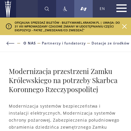
EN
SZUKAJ
OFICJALNA SPRZEDAŻ BILETÓW - BILETY.WAWEL.KRAKOW.PL | UWAGA: DO
31 VIII WPROWADZAMY CZASOWE ZMIANY W UDOSTĘPNIANIU CZĘŚCI
EKSPOZYCJI - PATRZ „ZWIEDZANIE/CO ZWIEDZAĆ”
O NAS
Partnerzy i fundatorzy
Dotacje ze środków
Modernizacja przestrzeni Zamku
Królewskiego na potrzeby Skarbca
Koronnego Rzeczypospolitej
Modernizacja systemów bezpieczeństwa i
instalacji elektrycznych, Modernizacja systemów
ochrony pożarowej, Zabezpieczenia południowego
obramienia dziedzińca zewnętrznego Zamku