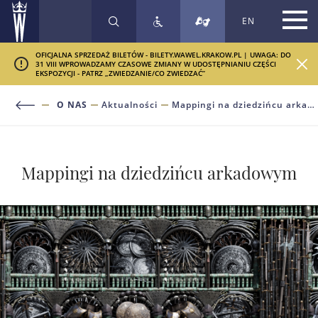
EN
SZUKAJ
OFICJALNA SPRZEDAŻ BILETÓW - BILETY.WAWEL.KRAKOW.PL | UWAGA: DO
31 VIII WPROWADZAMY CZASOWE ZMIANY W UDOSTĘPNIANIU CZĘŚCI
EKSPOZYCJI - PATRZ „ZWIEDZANIE/CO ZWIEDZAĆ”
O NAS
Aktualności
Mappingi na dziedzińcu arkadowym
Mappingi na dziedzińcu arkadowym