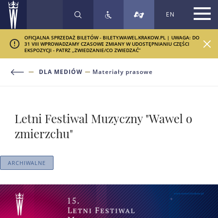
EN
SZUKAJ
OFICJALNA SPRZEDAŻ BILETÓW - BILETY.WAWEL.KRAKOW.PL | UWAGA: DO
31 VIII WPROWADZAMY CZASOWE ZMIANY W UDOSTĘPNIANIU CZĘŚCI
EKSPOZYCJI - PATRZ „ZWIEDZANIE/CO ZWIEDZAĆ”
DLA MEDIÓW
Materiały prasowe
Letni Festiwal Muzyczny "Wawel o
zmierzchu"
ARCHIWALNE