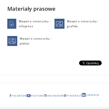
Materiały prasowe
Wawel o zmierzchu -
Wawel o zmierzchu -
infopress
grafika
Wawel o zmierzchu -
plakat
LINKEDIN
FACEBOOK
YOUTUBE
INSTAGRAM
PINTEREST