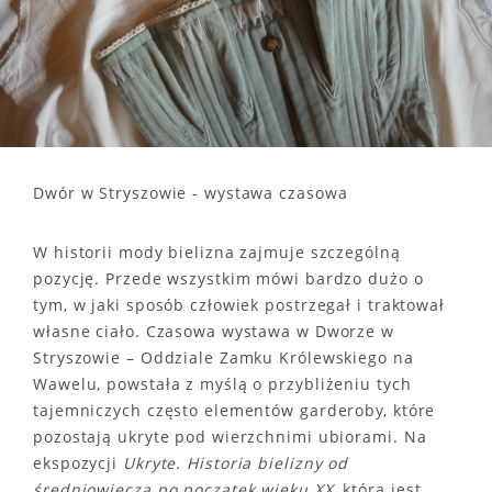
Dwór w Stryszowie - wystawa czasowa
W historii mody bielizna zajmuje szczególną
pozycję. Przede wszystkim mówi bardzo dużo o
tym, w jaki sposób człowiek postrzegał i traktował
własne ciało. Czasowa wystawa w Dworze w
Stryszowie – Oddziale Zamku Królewskiego na
Wawelu, powstała z myślą o przybliżeniu tych
tajemniczych często elementów garderoby, które
pozostają ukryte pod wierzchnimi ubiorami. Na
ekspozycji
Ukryte. Historia bielizny od
średniowiecza po początek wieku XX
, która jest