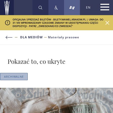
EN
SZUKAJ
OFICJALNA SPRZEDAŻ BILETÓW - BILETY.WAWEL.KRAKOW.PL | UWAGA: DO
31 VIII WPROWADZAMY CZASOWE ZMIANY W UDOSTĘPNIANIU CZĘŚCI
EKSPOZYCJI - PATRZ „ZWIEDZANIE/CO ZWIEDZAĆ”
DLA MEDIÓW
Materiały prasowe
Pokazać to, co ukryte
ARCHIWALNE