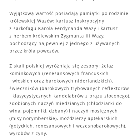
Wyjątkową wartość posiadają pamiątki po rodzinie
królewskiej Wazów: kartusz inskrypcyjny
z sarkofagu Karola Ferdynanda Wazy i kartusz
z herbem królewskim Zygmunta III Wazy,
pochodzący najpewniej z jednego z używanych
przez króla powozów.
Z skali polskiej wyróżniają się zespoły: żelaz
kominkowych (renesansowych francuskich
i włoskich oraz barokowych niderlandzkich),
świeczników (barokowych trybowanych reflektorów
i klasycystycznych kandelabrów z brązu złoconego),
zdobionych naczyń miedzianych (chłodziarki do
wina, pojemniki, dzbany) i naczyń mosiężnych
(misy norymberskie), moździerzy aptekarskich
(gotyckich, renesansowych i wczesnobarokowych),
wyrobów z cyny.