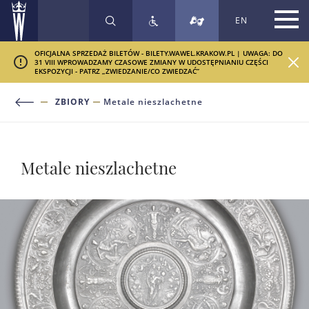
EN
SZUKAJ
OFICJALNA SPRZEDAŻ BILETÓW - BILETY.WAWEL.KRAKOW.PL | UWAGA: DO
31 VIII WPROWADZAMY CZASOWE ZMIANY W UDOSTĘPNIANIU CZĘŚCI
EKSPOZYCJI - PATRZ „ZWIEDZANIE/CO ZWIEDZAĆ”
ZBIORY
Metale nieszlachetne
Metale nieszlachetne