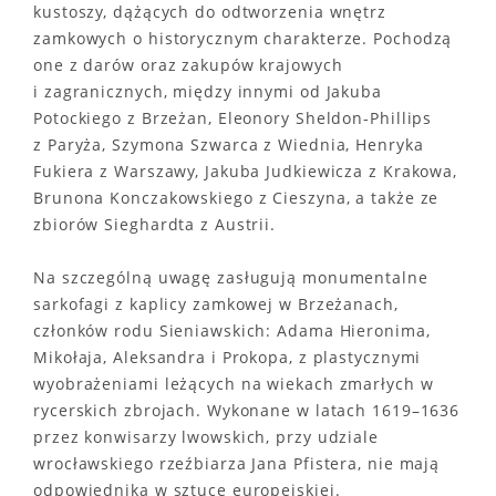
kustoszy, dążących do odtworzenia wnętrz
zamkowych o historycznym charakterze. Pochodzą
one z darów oraz zakupów krajowych
i zagranicznych, między innymi od Jakuba
Potockiego z Brzeżan, Eleonory Sheldon-Phillips
z Paryża, Szymona Szwarca z Wiednia, Henryka
Fukiera z Warszawy, Jakuba Judkiewicza z Krakowa,
Brunona Konczakowskiego z Cieszyna, a także ze
zbiorów Sieghardta z Austrii.
Na szczególną uwagę zasługują monumentalne
sarkofagi z kaplicy zamkowej w Brzeżanach,
członków rodu Sieniawskich: Adama Hieronima,
Mikołaja, Aleksandra i Prokopa, z plastycznymi
wyobrażeniami leżących na wiekach zmarłych w
rycerskich zbrojach. Wykonane w latach 1619–1636
przez konwisarzy lwowskich, przy udziale
wrocławskiego rzeźbiarza Jana Pfistera, nie mają
odpowiednika w sztuce europejskiej.