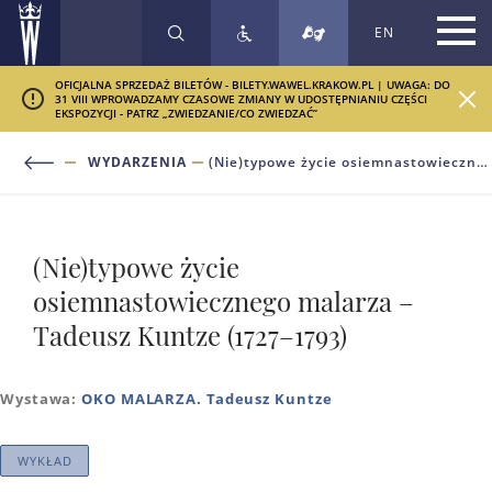
EN
SZUKAJ
OFICJALNA SPRZEDAŻ BILETÓW - BILETY.WAWEL.KRAKOW.PL | UWAGA: DO
31 VIII WPROWADZAMY CZASOWE ZMIANY W UDOSTĘPNIANIU CZĘŚCI
EKSPOZYCJI - PATRZ „ZWIEDZANIE/CO ZWIEDZAĆ”
WYDARZENIA
(Nie)typowe życie osiemnastowiecznego malarza – Tadeusz Kuntze (1727–1793)
(Nie)typowe życie
osiemnastowiecznego malarza –
Tadeusz Kuntze (1727–1793)
Wystawa:
OKO MALARZA. Tadeusz Kuntze
WYKŁAD