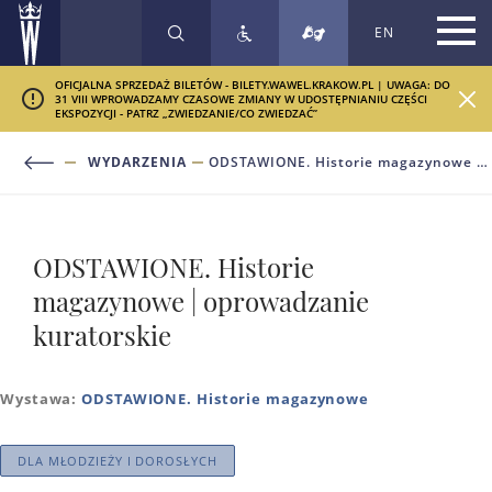
EN
SZUKAJ
OFICJALNA SPRZEDAŻ BILETÓW - BILETY.WAWEL.KRAKOW.PL | UWAGA: DO
31 VIII WPROWADZAMY CZASOWE ZMIANY W UDOSTĘPNIANIU CZĘŚCI
EKSPOZYCJI - PATRZ „ZWIEDZANIE/CO ZWIEDZAĆ”
WYDARZENIA
ODSTAWIONE. Historie magazynowe | oprowadzanie kuratorskie
ODSTAWIONE. Historie
magazynowe | oprowadzanie
kuratorskie
Wystawa:
ODSTAWIONE. Historie magazynowe
DLA MŁODZIEŻY I DOROSŁYCH