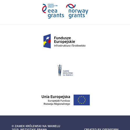
© ZAMEK KRÓLEWSKI NA WAWELU
2019. WSZYSTKIE PRAWA
CREATED BY
OPENFORM