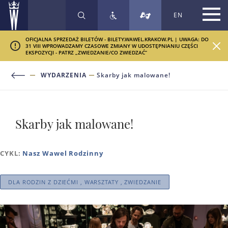
EN
SZUKAJ
OFICJALNA SPRZEDAŻ BILETÓW - BILETY.WAWEL.KRAKOW.PL | UWAGA: DO
31 VIII WPROWADZAMY CZASOWE ZMIANY W UDOSTĘPNIANIU CZĘŚCI
EKSPOZYCJI - PATRZ „ZWIEDZANIE/CO ZWIEDZAĆ”
WYDARZENIA
Skarby jak malowane!
Skarby jak malowane!
CYKL:
Nasz Wawel Rodzinny
DLA RODZIN Z DZIEĆMI , WARSZTATY , ZWIEDZANIE