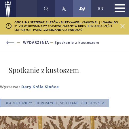
EN
SZUKAJ
OFICJALNA SPRZEDAŻ BILETÓW - BILETY.WAWEL.KRAKOW.PL | UWAGA: DO
31 VIII WPROWADZAMY CZASOWE ZMIANY W UDOSTĘPNIANIU CZĘŚCI
EKSPOZYCJI - PATRZ „ZWIEDZANIE/CO ZWIEDZAĆ”
WYDARZENIA
Spotkanie z kustoszem
Spotkanie z kustoszem
Wystawa:
Dary Króla Słońce
DLA MŁODZIEŻY I DOROSŁYCH , SPOTKANIE Z KUSTOSZEM