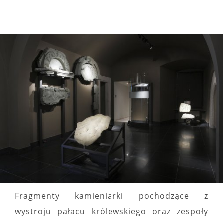
Fragmenty kamieniarki pochodzące z
wystroju pałacu królewskiego oraz zespoły