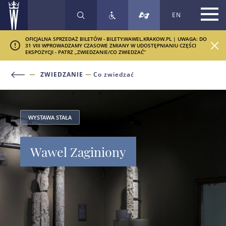
EN
SZUKAJ
OFICJALNA SPRZEDAŻ BILETÓW - BILETY.WAWEL.KRAKOW.PL | UWAGA: DO
31 VIII WPROWADZAMY CZASOWE ZMIANY W UDOSTĘPNIANIU CZĘŚCI
EKSPOZYCJI - PATRZ „ZWIEDZANIE/CO ZWIEDZAĆ”
ZWIEDZANIE
Co zwiedzać
WYSTAWA STAŁA
Wawel Zaginiony