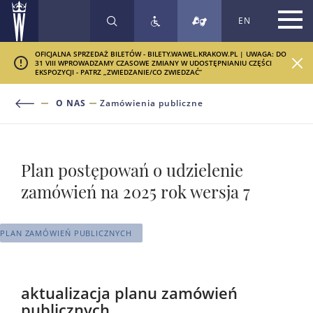
EN
SZUKAJ
OFICJALNA SPRZEDAŻ BILETÓW - BILETY.WAWEL.KRAKOW.PL | UWAGA: DO
31 VIII WPROWADZAMY CZASOWE ZMIANY W UDOSTĘPNIANIU CZĘŚCI
EKSPOZYCJI - PATRZ „ZWIEDZANIE/CO ZWIEDZAĆ”
O NAS
Zamówienia publiczne
Plan postępowań o udzielenie
zamówień na 2025 rok wersja 7
PLAN ZAMÓWIEŃ PUBLICZNYCH
aktualizacja planu zamówień
publicznych