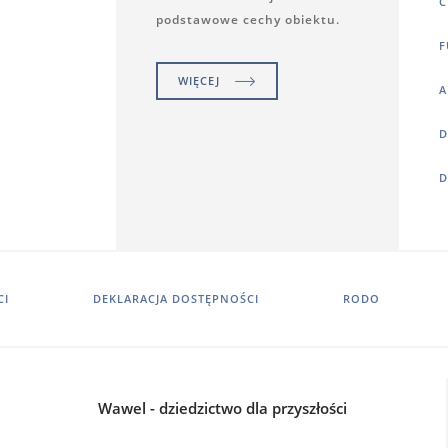
C
podstawowe cechy obiektu.
F
WIĘCEJ
A
D
D
CI
DEKLARACJA DOSTĘPNOŚCI
RODO
Wawel - dziedzictwo dla przyszłości