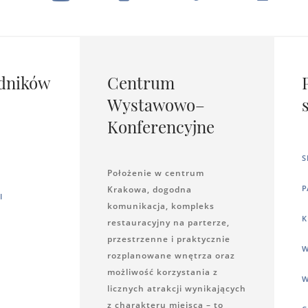
dników
Centrum
Wystawowo–
Konferencyjne
S
Położenie w centrum
P
Krakowa, dogodna
I
komunikacja, kompleks
K
restauracyjny na parterze,
przestrzenne i praktycznie
W
rozplanowane wnętrza oraz
możliwość korzystania z
W
licznych atrakcji wynikających
z charakteru miejsca – to