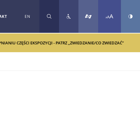
AKT
EN
SZUKAJ
ANIU CZĘŚCI EKSPOZYCJI - PATRZ „ZWIEDZANIE/CO ZWIEDZAĆ”