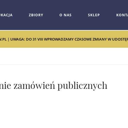
UKACJA
ZBIORY
O NAS
SKLEP
KONT
W.PL | UWAGA: DO 31 VIII WPROWADZAMY CZASOWE ZMIANY W UDOSTĘPNI
enie zamówień publicznych