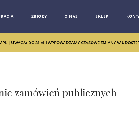
UKACJA
ZBIORY
O NAS
SKLEP
KONT
W.PL | UWAGA: DO 31 VIII WPROWADZAMY CZASOWE ZMIANY W UDOSTĘPNI
enie zamówień publicznych