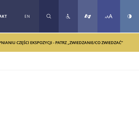
AKT
EN
SZUKAJ
ANIU CZĘŚCI EKSPOZYCJI - PATRZ „ZWIEDZANIE/CO ZWIEDZAĆ”