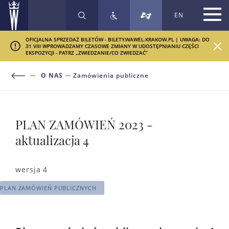
EN
SZUKAJ
OFICJALNA SPRZEDAŻ BILETÓW - BILETY.WAWEL.KRAKOW.PL | UWAGA: DO
31 VIII WPROWADZAMY CZASOWE ZMIANY W UDOSTĘPNIANIU CZĘŚCI
EKSPOZYCJI - PATRZ „ZWIEDZANIE/CO ZWIEDZAĆ”
O NAS
Zamówienia publiczne
PLAN ZAMÓWIEŃ 2023 -
aktualizacja 4
wersja 4
PLAN ZAMÓWIEŃ PUBLICZNYCH