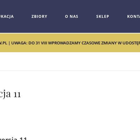
UKACJA
ZBIORY
O NAS
SKLEP
KONT
W.PL | UWAGA: DO 31 VIII WPROWADZAMY CZASOWE ZMIANY W UDOSTĘPNI
ja 11
ersja 11