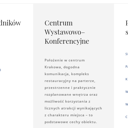
dników
Centrum
Wystawowo–
Konferencyjne
S
Położenie w centrum
P
Krakowa, dogodna
I
komunikacja, kompleks
K
restauracyjny na parterze,
przestrzenne i praktycznie
W
rozplanowane wnętrza oraz
możliwość korzystania z
W
licznych atrakcji wynikających
z charakteru miejsca – to
C
podstawowe cechy obiektu.