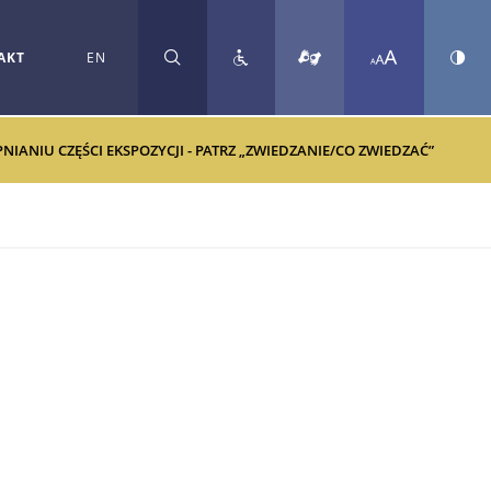
AKT
EN
SZUKAJ
ANIU CZĘŚCI EKSPOZYCJI - PATRZ „ZWIEDZANIE/CO ZWIEDZAĆ”