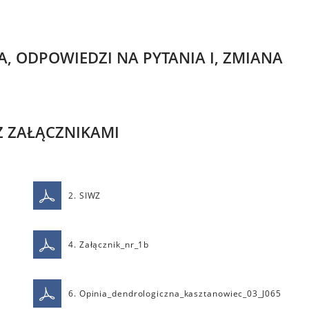
, ODPOWIEDZI NA PYTANIA I, ZMIANA
Z ZAŁĄCZNIKAMI
2. SIWZ
4. Załącznik_nr_1b
6. Opinia_dendrologiczna_kasztanowiec_03_J065