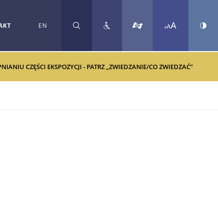
AKT
EN
SZUKAJ
ANIU CZĘŚCI EKSPOZYCJI - PATRZ „ZWIEDZANIE/CO ZWIEDZAĆ”