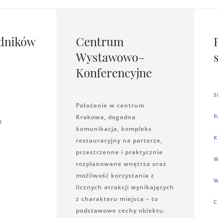
dników
Centrum
Wystawowo–
Konferencyjne
S
Położenie w centrum
P
Krakowa, dogodna
I
komunikacja, kompleks
K
restauracyjny na parterze,
przestrzenne i praktycznie
W
rozplanowane wnętrza oraz
możliwość korzystania z
W
licznych atrakcji wynikających
z charakteru miejsca – to
C
podstawowe cechy obiektu.