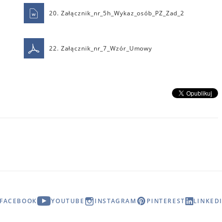
20. Załącznik_nr_5h_Wykaz_osób_PZ_Zad_2
22. Załącznik_nr_7_Wzór_Umowy
FACEBOOK
YOUTUBE
INSTAGRAM
PINTEREST
LINKED