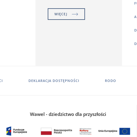
F
WIĘCEJ
A
D
D
CI
DEKLARACJA DOSTĘPNOŚCI
RODO
Wawel - dziedzictwo dla przyszłości