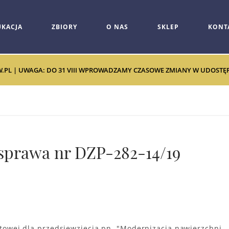
UKACJA
ZBIORY
O NAS
SKLEP
KONT
W.PL | UWAGA: DO 31 VIII WPROWADZAMY CZASOWE ZMIANY W UDOSTĘPNI
 sprawa nr DZP-282-14/19
owej dla przedsięwzięcia pn. "Modernizacja nawierzchni