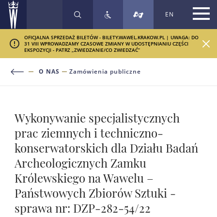
EN
SZUKAJ
OFICJALNA SPRZEDAŻ BILETÓW - BILETY.WAWEL.KRAKOW.PL | UWAGA: DO
31 VIII WPROWADZAMY CZASOWE ZMIANY W UDOSTĘPNIANIU CZĘŚCI
EKSPOZYCJI - PATRZ „ZWIEDZANIE/CO ZWIEDZAĆ”
O NAS
Zamówienia publiczne
Wykonywanie specjalistycznych
prac ziemnych i techniczno-
konserwatorskich dla Działu Badań
Archeologicznych Zamku
Królewskiego na Wawelu –
Państwowych Zbiorów Sztuki -
sprawa nr: DZP-282-54/22