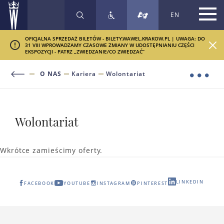
EN
SZUKAJ
OFICJALNA SPRZEDAŻ BILETÓW - BILETY.WAWEL.KRAKOW.PL | UWAGA: DO
31 VIII WPROWADZAMY CZASOWE ZMIANY W UDOSTĘPNIANIU CZĘŚCI
EKSPOZYCJI - PATRZ „ZWIEDZANIE/CO ZWIEDZAĆ”
O NAS
Kariera
Wolontariat
Wolontariat
Wkrótce zamieścimy oferty.
LINKEDIN
FACEBOOK
YOUTUBE
INSTAGRAM
PINTEREST