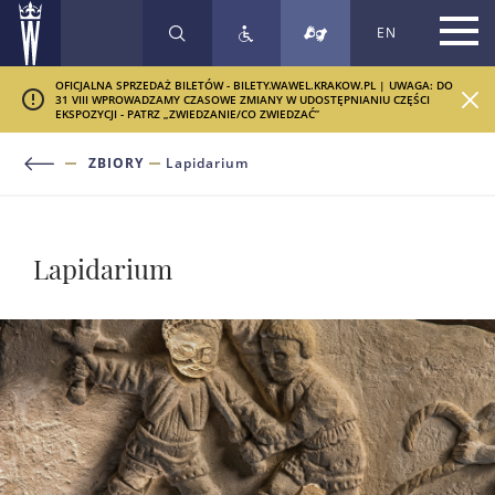
EN
SZUKAJ
OFICJALNA SPRZEDAŻ BILETÓW - BILETY.WAWEL.KRAKOW.PL | UWAGA: DO
31 VIII WPROWADZAMY CZASOWE ZMIANY W UDOSTĘPNIANIU CZĘŚCI
EKSPOZYCJI - PATRZ „ZWIEDZANIE/CO ZWIEDZAĆ”
ZBIORY
Lapidarium
Lapidarium