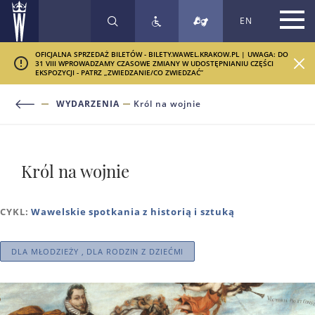
EN
SZUKAJ
OFICJALNA SPRZEDAŻ BILETÓW - BILETY.WAWEL.KRAKOW.PL | UWAGA: DO
31 VIII WPROWADZAMY CZASOWE ZMIANY W UDOSTĘPNIANIU CZĘŚCI
EKSPOZYCJI - PATRZ „ZWIEDZANIE/CO ZWIEDZAĆ”
WYDARZENIA
Król na wojnie
Król na wojnie
CYKL:
Wawelskie spotkania z historią i sztuką
DLA MŁODZIEŻY , DLA RODZIN Z DZIEĆMI