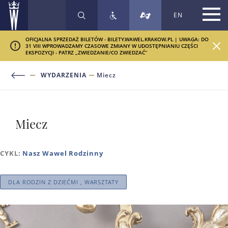
EN
SZUKAJ
OFICJALNA SPRZEDAŻ BILETÓW - BILETY.WAWEL.KRAKOW.PL | UWAGA: DO
31 VIII WPROWADZAMY CZASOWE ZMIANY W UDOSTĘPNIANIU CZĘŚCI
EKSPOZYCJI - PATRZ „ZWIEDZANIE/CO ZWIEDZAĆ”
WYDARZENIA
Miecz
Miecz
CYKL:
Nasz Wawel Rodzinny
DLA RODZIN Z DZIEĆMI , WARSZTATY