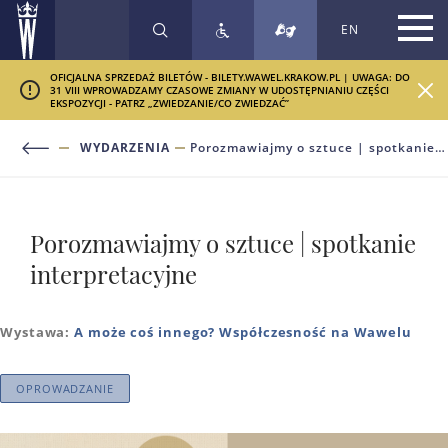
EN
SZUKAJ
OFICJALNA SPRZEDAŻ BILETÓW - BILETY.WAWEL.KRAKOW.PL | UWAGA: DO
31 VIII WPROWADZAMY CZASOWE ZMIANY W UDOSTĘPNIANIU CZĘŚCI
EKSPOZYCJI - PATRZ „ZWIEDZANIE/CO ZWIEDZAĆ”
WYDARZENIA
Porozmawiajmy o sztuce | spotkanie interpretacyjne
Porozmawiajmy o sztuce | spotkanie
interpretacyjne
Wystawa:
A może coś innego? Współczesność na Wawelu
OPROWADZANIE