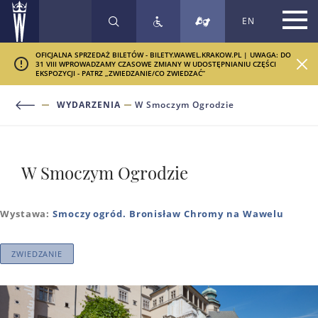
EN
SZUKAJ
OFICJALNA SPRZEDAŻ BILETÓW - BILETY.WAWEL.KRAKOW.PL | UWAGA: DO
31 VIII WPROWADZAMY CZASOWE ZMIANY W UDOSTĘPNIANIU CZĘŚCI
EKSPOZYCJI - PATRZ „ZWIEDZANIE/CO ZWIEDZAĆ”
WYDARZENIA
W Smoczym Ogrodzie
W Smoczym Ogrodzie
Wystawa:
Smoczy ogród. Bronisław Chromy na Wawelu
ZWIEDZANIE