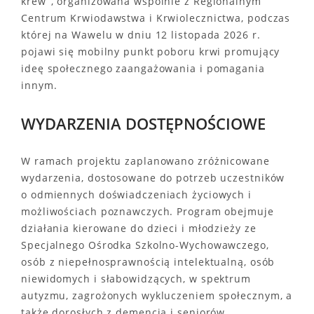
krew”, organizowana wspólnie z Regionalnym
Centrum Krwiodawstwa i Krwiolecznictwa, podczas
której na Wawelu w dniu 12 listopada 2026 r.
pojawi się mobilny punkt poboru krwi promujący
ideę społecznego zaangażowania i pomagania
innym.
WYDARZENIA DOSTĘPNOŚCIOWE
W ramach projektu zaplanowano zróżnicowane
wydarzenia, dostosowane do potrzeb uczestników
o odmiennych doświadczeniach życiowych i
możliwościach poznawczych. Program obejmuje
działania kierowane do dzieci i młodzieży ze
Specjalnego Ośrodka Szkolno-Wychowawczego,
osób z niepełnosprawnością intelektualną, osób
niewidomych i słabowidzących, w spektrum
autyzmu, zagrożonych wykluczeniem społecznym, a
także dorosłych z demencją i seniorów.