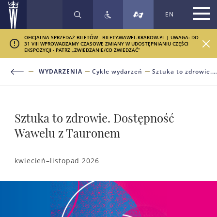
EN
SZUKAJ
OFICJALNA SPRZEDAŻ BILETÓW - BILETY.WAWEL.KRAKOW.PL | UWAGA: DO
31 VIII WPROWADZAMY CZASOWE ZMIANY W UDOSTĘPNIANIU CZĘŚCI
EKSPOZYCJI - PATRZ „ZWIEDZANIE/CO ZWIEDZAĆ”
WYDARZENIA
Cykle wydarzeń
Sztuka to zdrowie. Dostępność Wawelu z Tauronem
Sztuka to zdrowie. Dostępność
Wawelu z Tauronem
kwiecień–listopad 2026