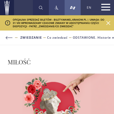
EN
SZUKAJ
OFICJALNA SPRZEDAŻ BILETÓW - BILETY.WAWEL.KRAKOW.PL | UWAGA: DO
31 VIII WPROWADZAMY CZASOWE ZMIANY W UDOSTĘPNIANIU CZĘŚCI
EKSPOZYCJI - PATRZ „ZWIEDZANIE/CO ZWIEDZAĆ”
ZWIEDZANIE
Co zwiedzać
ODSTAWIONE. Historie
MIŁOŚĆ