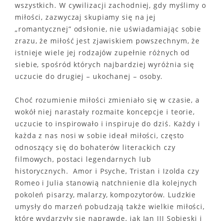
wszystkich. W cywilizacji zachodniej, gdy myślimy o
miłości, zazwyczaj skupiamy się na jej
„romantycznej” odsłonie, nie uświadamiając sobie
zrazu, że miłość jest zjawiskiem powszechnym, że
istnieje wiele jej rodzajów zupełnie różnych od
siebie, spośród których najbardziej wyróżnia się
uczucie do drugiej – ukochanej – osoby.
Choć rozumienie miłości zmieniało się w czasie, a
wokół niej narastały rozmaite koncepcje i teorie,
uczucie to inspirowało i inspiruje do dziś. Każdy i
każda z nas nosi w sobie ideał miłości, często
odnoszący się do bohaterów literackich czy
filmowych, postaci legendarnych lub
historycznych. Amor i Psyche, Tristan i Izolda czy
Romeo i Julia stanowią natchnienie dla kolejnych
pokoleń pisarzy, malarzy, kompozytorów. Ludzkie
umysły do marzeń pobudzają także wielkie miłości,
które wydarzyły się naprawdę, jak Jan III Sobieski i