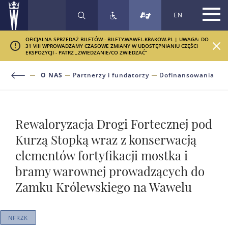
EN
SZUKAJ
OFICJALNA SPRZEDAŻ BILETÓW - BILETY.WAWEL.KRAKOW.PL | UWAGA: DO
31 VIII WPROWADZAMY CZASOWE ZMIANY W UDOSTĘPNIANIU CZĘŚCI
EKSPOZYCJI - PATRZ „ZWIEDZANIE/CO ZWIEDZAĆ”
O NAS
Partnerzy i fundatorzy
Dofinansowania
Rewaloryzacja Drogi Fortecznej pod
Kurzą Stopką wraz z konserwacją
elementów fortyfikacji mostka i
bramy warownej prowadzących do
Zamku Królewskiego na Wawelu
NFRZK