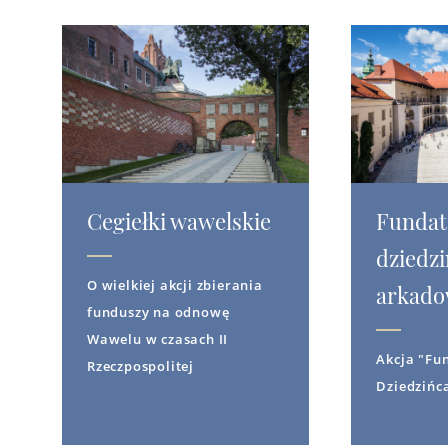
Cegiełki wawelskie
Fundat
dziedz
O wielkiej akcji zbierania
arkad
funduszy na odnowę
Wawelu w czasach II
Akcja "Fu
Rzeczpospolitej
Dziedzińc