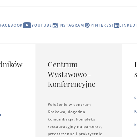
FACEBOOK
YOUTUBE
INSTAGRAM
PINTEREST
LINKED
dników
Centrum
Wystawowo–
Konferencyjne
S
Położenie w centrum
P
Krakowa, dogodna
I
komunikacja, kompleks
K
restauracyjny na parterze,
przestrzenne i praktycznie