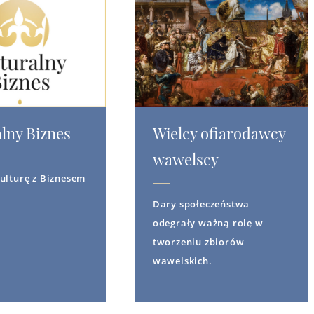
lny Biznes
Wielcy ofiarodawcy
wawelscy
ulturę z Biznesem
Dary społeczeństwa
odegrały ważną rolę w
tworzeniu zbiorów
wawelskich.