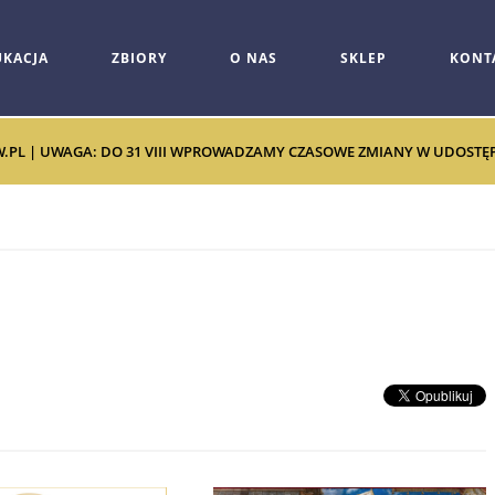
UKACJA
ZBIORY
O NAS
SKLEP
KONT
W.PL | UWAGA: DO 31 VIII WPROWADZAMY CZASOWE ZMIANY W UDOSTĘPNI