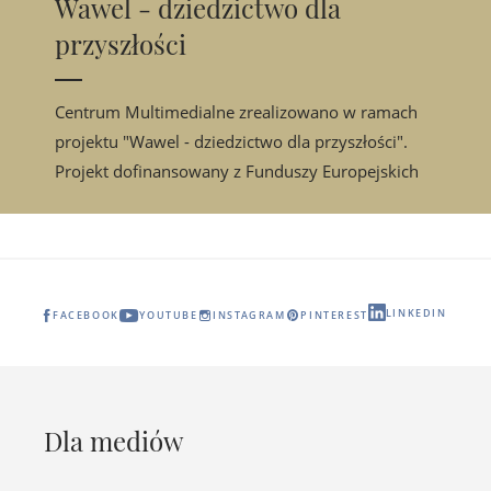
Wawel - dziedzictwo dla
przyszłości
Centrum Multimedialne zrealizowano w ramach
projektu "Wawel - dziedzictwo dla przyszłości".
Projekt dofinansowany z Funduszy Europejskich
LINKEDIN
FACEBOOK
YOUTUBE
INSTAGRAM
PINTEREST
Dla mediów