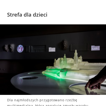
Strefa dla dzieci
Dla najmłodszych przygotowano rzeźbę
multimedialną, która angażuje zmysły wzroku,