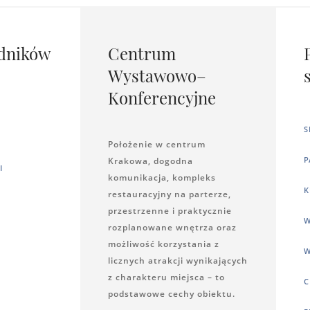
dników
Centrum
Wystawowo–
Konferencyjne
S
Położenie w centrum
P
Krakowa, dogodna
I
komunikacja, kompleks
K
restauracyjny na parterze,
przestrzenne i praktycznie
W
rozplanowane wnętrza oraz
możliwość korzystania z
W
licznych atrakcji wynikających
z charakteru miejsca – to
C
podstawowe cechy obiektu.