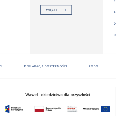
F
WIĘCEJ
A
D
D
CI
DEKLARACJA DOSTĘPNOŚCI
RODO
Wawel - dziedzictwo dla przyszłości