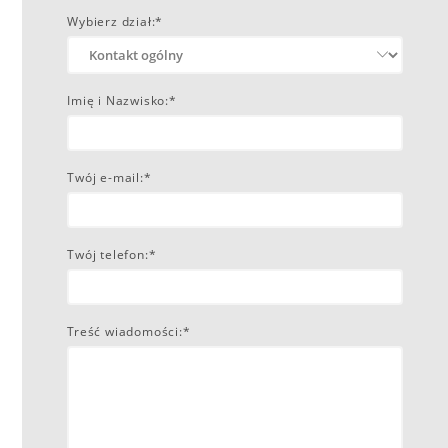
Wybierz dział:*
Imię i Nazwisko:*
Twój e-mail:*
Twój telefon:*
Treść wiadomości:*