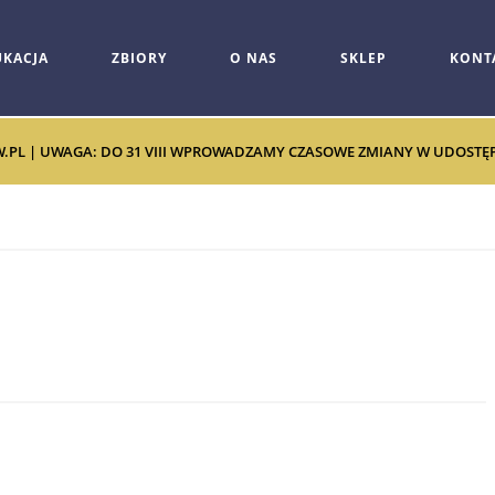
UKACJA
ZBIORY
O NAS
SKLEP
KONT
W.PL | UWAGA: DO 31 VIII WPROWADZAMY CZASOWE ZMIANY W UDOSTĘPNI