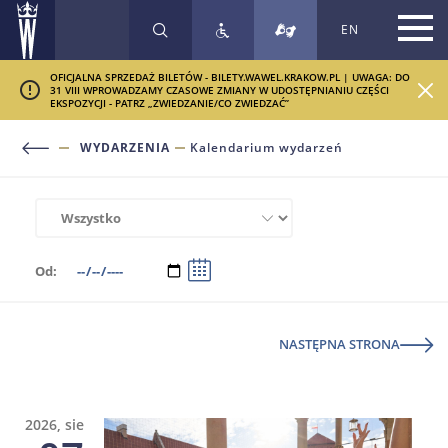
EN
SZUKAJ
OFICJALNA SPRZEDAŻ BILETÓW - BILETY.WAWEL.KRAKOW.PL | UWAGA: DO
31 VIII WPROWADZAMY CZASOWE ZMIANY W UDOSTĘPNIANIU CZĘŚCI
EKSPOZYCJI - PATRZ „ZWIEDZANIE/CO ZWIEDZAĆ”
WYDARZENIA
Kalendarium wydarzeń
Sortowanie
Od:
Zmień
NASTĘPNA STRONA
2026, sie