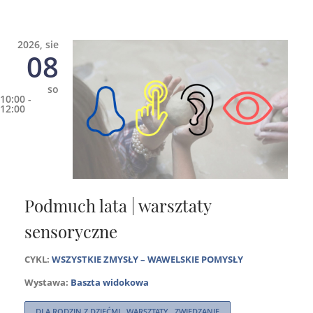
2026, sie
08
so
10:00 -
12:00
Podmuch lata | warsztaty
sensoryczne
CYKL:
WSZYSTKIE ZMYSŁY – WAWELSKIE POMYSŁY
Wystawa:
Baszta widokowa
DLA RODZIN Z DZIEĆMI , WARSZTATY , ZWIEDZANIE