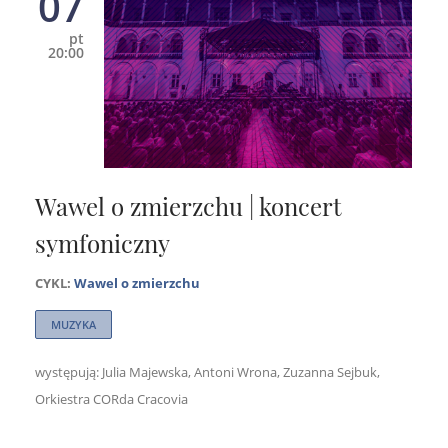
07
pt
20:00
Wawel o zmierzchu | koncert
symfoniczny
CYKL:
Wawel o zmierzchu
MUZYKA
występują: Julia Majewska, Antoni Wrona, Zuzanna Sejbuk,
Orkiestra CORda Cracovia