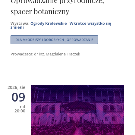
spacer botaniczny
Wystawa:
Ogrody Królewskie
Wkrótce wszystko się
zmieni
DLA MŁODZIEŻY I DOROSŁYCH , OPROWADZANIE
Prowadząca: dr inż. Magdalena Frączek
2026, sie
09
nd
20:00