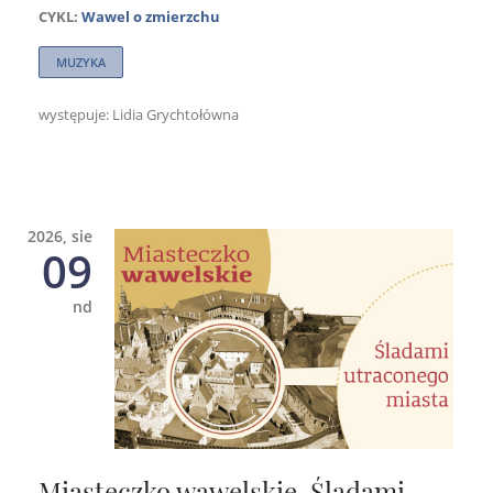
CYKL:
Wawel o zmierzchu
MUZYKA
występuje: Lidia Grychtołówna
2026, sie
09
nd
Miasteczko wawelskie. Śladami