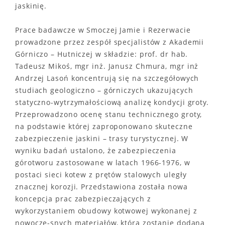
jaskinię.
Prace badawcze w Smoczej Jamie i Rezerwacie
prowadzone przez zespół specjalistów z Akademii
Górniczo – Hutniczej w składzie: prof. dr hab.
Tadeusz Mikoś, mgr inż. Janusz Chmura, mgr inż
Andrzej Lasoń koncentrują się na szczegółowych
studiach geologiczno – górniczych ukazujących
statyczno-wytrzymałościową analizę kondycji groty.
Przeprowadzono ocenę stanu technicznego groty,
na podstawie której zaproponowano skuteczne
zabezpieczenie jaskini – trasy turystycznej. W
wyniku badań ustalono, że zabezpieczenia
górotworu zastosowane w latach 1966-1976, w
postaci sieci kotew z prętów stalowych uległy
znacznej korozji. Przedstawiona została nowa
koncepcja prac zabezpieczających z
wykorzystaniem obudowy kotwowej wykonanej z
nowocze-snych materiałów, która zostanie dodana