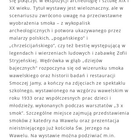
się połączyć w ekspozycji archeologię i sztukę XIX i
XX wieku. Tytuł wystawy jest wieloznaczny, ale w
scenariuszu zwrócono uwagę na przeciwstawne
wyobrażenia smoka – z wykopalisk
archeologicznych i potwora ukazywanego przez
malarzy polskich, „pogańskiego” i
„chrześcijańskiego”, czy też bestię występującą w
legendach i wierzeniach ludowych i zabawkę Zofii
Stryjeńskiej. Wędrówka w głąb „dziejów
bajecznych” rozpoczyna się od wizerunku smoka
wawelskiego oraz historii badań i restauracji
Smoczej Jamy, a kończy na zdjęciach ze spektaklu
szkolnego, wystawionego na wzgórzu wawelskim w
roku 1933 oraz współczesnych prac dzieci i
młodzieży, wykonanych podczas warsztatów „3 x
smok”. Szczególne miejsce zajmują przedstawienia
smoków z katedry na Wawelu oraz prezentacja
nieistniejącego już kościoła Św. Jerzego na
Wawelu. Na wystawie można podziwiać m.in.