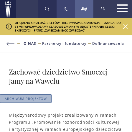
EN
SZUKAJ
OFICJALNA SPRZEDAŻ BILETÓW - BILETY.WAWEL.KRAKOW.PL | UWAGA: DO
31 VIII WPROWADZAMY CZASOWE ZMIANY W UDOSTĘPNIANIU CZĘŚCI
EKSPOZYCJI - PATRZ „ZWIEDZANIE/CO ZWIEDZAĆ”
O NAS
Partnerzy i fundatorzy
Dofinansowania
Zachować dziedzictwo Smoczej
Jamy na Wawelu
ARCHIWUM PROJEKTÓW
Międzynarodowy projekt zrealizowany w ramach
Programu „Promowanie różnorodności kulturowej
i artystycznej w ramach europejskiego dziedzictwa