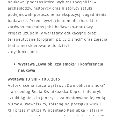
naukowa, podczas której wybitni specjaliści –
archeolodzy, historycy oraz historycy sztuki
podejmowali poruszone na ekspozycji zagadnienia
badawcze. Przedsięwzięcie to miało charakter
zarówno muzealny jak i badawczo–naukowy.
Projekt uzupełniły warsztaty edukacyjne oraz
terapeutyczne (program pt. „3 x smok” oraz zajęcia
teatralne) skierowane do dzieci
z dysfunkcjami.
Wystawa „Dwa oblicza smoka” i konferencja
naukowa
wystawa 13 VIII - 10 X 2015
Autorki scenariusza wystawy „Dwa oblicza smoka”
– archeolog Beata Kwiatkowska-Kopka i historyk
sztuki Agnieszka Janczyk – zainspirowane legendą
o smoku wawelskim, spisaną na początku wieku
XIII przez mistrza Wincentego Kadłubka – starały