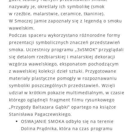
nazywały je, określały ich symbolikę (smok
w rzeźbie, malarstwie, ceramice, tkaninie).
W Smoczej Jamie zapoznały się z legendą o smoku
wawelskim.
Podczas spaceru wykorzystano różnorodne formy
prezentacji symbolicznych znaczeń przedstawień
smoka. Uczestnicy programu „3xSMOK” przyglądali
się detalom rzeźbiarskiej i malarskiej dekoracji
wzgórza wawelskiego, eksponatom pochodzącym
z wawelskiej kolekcji dzieł sztuki. Przygotowane
materiały plastyczne pomogły w rozpoznawaniu
symboliki poszczególnych przedstawień. Wzięli
udział w krótkim pokazie multimedialnym, w czasie
którego oglądnęli fragment filmu rysunkowego
„Przygody Baltazara Gąbki” opartego na książce
Stanisława Pagaczewskiego.
OSWAJANIE SMOKA odbyło się na terenie
Dolina Prądnika, która na czas programu