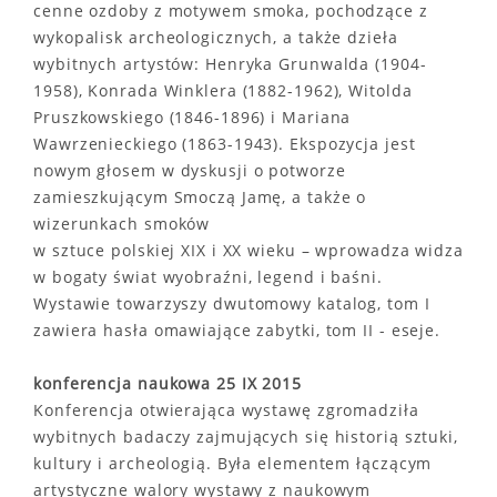
cenne ozdoby z motywem smoka, pochodzące z
wykopalisk archeologicznych, a także dzieła
wybitnych artystów: Henryka Grunwalda (1904-
1958), Konrada Winklera (1882-1962), Witolda
Pruszkowskiego (1846-1896) i Mariana
Wawrzenieckiego (1863-1943). Ekspozycja jest
nowym głosem w dyskusji o potworze
zamieszkującym Smoczą Jamę, a także o
wizerunkach smoków
w sztuce polskiej XIX i XX wieku – wprowadza widza
w bogaty świat wyobraźni, legend i baśni.
Wystawie towarzyszy dwutomowy katalog, tom I
zawiera hasła omawiające zabytki, tom II - eseje.
konferencja naukowa 25 IX 2015
Konferencja otwierająca wystawę zgromadziła
wybitnych badaczy zajmujących się historią sztuki,
kultury i archeologią. Była elementem łączącym
artystyczne walory wystawy z naukowym