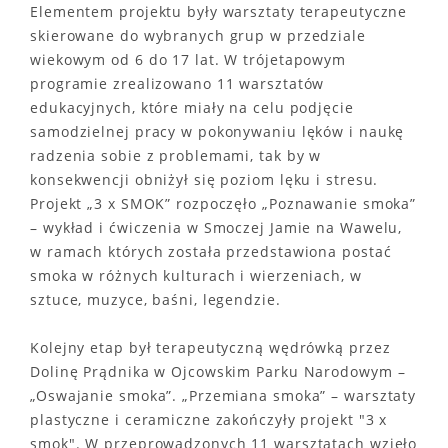
Elementem projektu były warsztaty terapeutyczne
skierowane do wybranych grup w przedziale
wiekowym od 6 do 17 lat. W trójetapowym
programie zrealizowano 11 warsztatów
edukacyjnych, które miały na celu podjęcie
samodzielnej pracy w pokonywaniu lęków i naukę
radzenia sobie z problemami, tak by w
konsekwencji obniżył się poziom lęku i stresu.
Projekt „3 x SMOK” rozpoczęło „Poznawanie smoka”
– wykład i ćwiczenia w Smoczej Jamie na Wawelu,
w ramach których została przedstawiona postać
smoka w różnych kulturach i wierzeniach, w
sztuce, muzyce, baśni, legendzie.
Kolejny etap był terapeutyczną wędrówką przez
Dolinę Prądnika w Ojcowskim Parku Narodowym –
„Oswajanie smoka”. „Przemiana smoka” – warsztaty
plastyczne i ceramiczne zakończyły projekt "3 x
smok". W przeprowadzonych 11 warsztatach wzięło