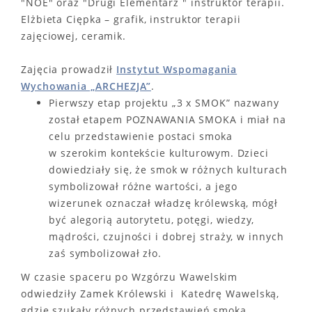
"NOE" oraz "Drugi Elementarz " instruktor terapii.
Elżbieta Ciępka – grafik, instruktor terapii
zajęciowej, ceramik.
Zajęcia prowadził
Instytut Wspomagania
Wychowania „ARCHEZJA”
.
Pierwszy etap projektu „3 x SMOK” nazwany
został etapem POZNAWANIA SMOKA i miał na
celu przedstawienie postaci smoka
w szerokim kontekście kulturowym. Dzieci
dowiedziały się, że smok w różnych kulturach
symbolizował różne wartości, a jego
wizerunek oznaczał władzę królewską, mógł
być alegorią autorytetu, potęgi, wiedzy,
mądrości, czujności i dobrej straży, w innych
zaś symbolizował zło.
W czasie spaceru po Wzgórzu Wawelskim
odwiedziły Zamek Królewski i Katedrę Wawelską,
gdzie szukały różnych przedstawień smoka,