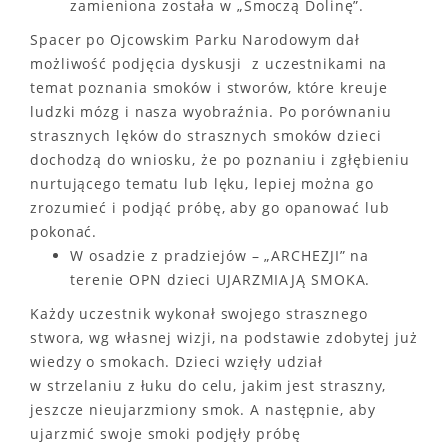
zamieniona została w „Smoczą Dolinę”.
Spacer po Ojcowskim Parku Narodowym dał
możliwość podjęcia dyskusji z uczestnikami na
temat poznania smoków i stworów, które kreuje
ludzki mózg i nasza wyobraźnia. Po porównaniu
strasznych lęków do strasznych smoków dzieci
dochodzą do wniosku, że po poznaniu i zgłębieniu
nurtującego tematu lub lęku, lepiej można go
zrozumieć i podjąć próbę, aby go opanować lub
pokonać.
W osadzie z pradziejów – „ARCHEZJI” na
terenie OPN dzieci UJARZMIAJĄ SMOKA.
Każdy uczestnik wykonał swojego strasznego
stwora, wg własnej wizji, na podstawie zdobytej już
wiedzy o smokach. Dzieci wzięły udział
w strzelaniu z łuku do celu, jakim jest straszny,
jeszcze nieujarzmiony smok. A następnie, aby
ujarzmić swoje smoki podjęły próbę