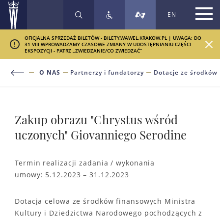
EN
SZUKAJ
OFICJALNA SPRZEDAŻ BILETÓW - BILETY.WAWEL.KRAKOW.PL | UWAGA: DO
31 VIII WPROWADZAMY CZASOWE ZMIANY W UDOSTĘPNIANIU CZĘŚCI
EKSPOZYCJI - PATRZ „ZWIEDZANIE/CO ZWIEDZAĆ”
O NAS
Partnerzy i fundatorzy
Dotacje ze środków
Zakup obrazu "Chrystus wśród
uczonych" Giovanniego Serodine
Termin realizacji zadania / wykonania
umowy: 5.12.2023 – 31.12.2023
Dotacja celowa ze środków finansowych Ministra
Kultury i Dziedzictwa Narodowego pochodzących z