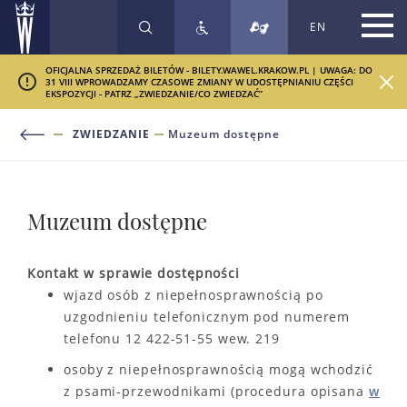
EN
SZUKAJ
OFICJALNA SPRZEDAŻ BILETÓW - BILETY.WAWEL.KRAKOW.PL | UWAGA: DO
31 VIII WPROWADZAMY CZASOWE ZMIANY W UDOSTĘPNIANIU CZĘŚCI
EKSPOZYCJI - PATRZ „ZWIEDZANIE/CO ZWIEDZAĆ”
ZWIEDZANIE
Muzeum dostępne
Muzeum dostępne
Kontakt w sprawie dostępności
wjazd osób z niepełnosprawnością po
uzgodnieniu telefonicznym pod numerem
telefonu 12 422-51-55 wew. 219
osoby z niepełnosprawnością mogą wchodzić
z psami-przewodnikami (procedura opisana
w